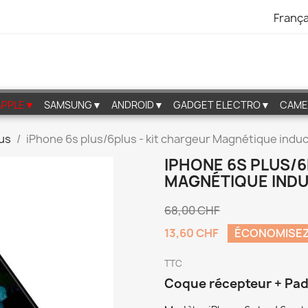
França
APPLE▼
SAMSUNG▼
ANDROID▼
GADGET ELECTRO▼
CAME
lus
iPhone 6s plus/6plus - kit chargeur Magnétique indu
IPHONE 6S PLUS/6
MAGNÉTIQUE IND
68,00 CHF
13,60 CHF
ÉCONOMISEZ
TTC
Coque récepteur + Pad