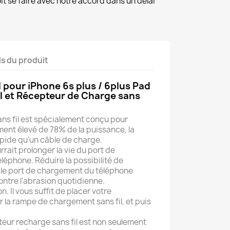
it se faire avec notre accord dans un délai
ls du produit
l pour iPhone 6s plus / 6plus Pad
l et Récepteur de Charge sans
ans fil est spécialement conçu pour
ment élevé de 78% de la puissance, la
apide qu'un câble de charge.
rait prolonger la vie du port de
léphone. Réduire la possibilité de
 le port de chargement du téléphone
ontre l'abrasion quotidienne.
on. Il vous suffit de placer votre
r la rampe de chargement sans fil, et puis
teur recharge sans fil est non seulement