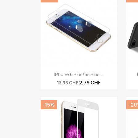
Aperçu rapide

IPhone 6 Plus/6s Plus...
2,79 CHF
13,96 CHF
-15%
-2