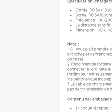
Spécification (charge t
Entrée: DC 5V / 15
Sortie: DC 5V 1000
Fréquence: 100-20
La distance sans fil
Dimension: 100 x 10
Note：
1. S'il vous plaît prendr
branchez et débranchez l
de cassé.
2. Recommande fortement 
connecter à l'ordinateur,
l'ordinateur est seuleme
'de périphérique incompa
3.Le câble de chargemen
pas de transmission de 
Contenu de l'emballage
1 × coque récepteur 