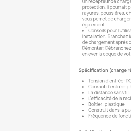
un récepteur de charg
protection, il pourrait
rayures, poussières, ch
vous pemet de charger 
également.
Conseils pour l'utili
Installation: Branchez
de chargement après qu
Démonter: Débranchez 
enlever la coque de vot
Spécification (charge ré
Tension d'entrée: DC
Courant d'entrée: 
La distance sans fil
L'efficacité de la re
Boîtier: plastique
Construit dans la pu
Fréquence de fonct