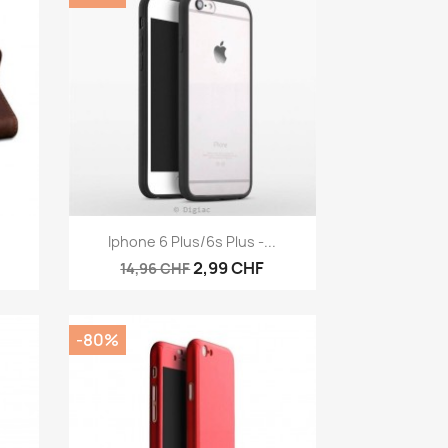
Aperçu rapide

Iphone 6 Plus/6s Plus -...
2,99 CHF
14,96 CHF
-80%