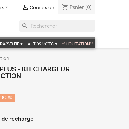
shopping_cart


Panier
(0)
is
Connexion
search
RA/SELFIE▼
AUTO&MOTO▼
**LIQUITATION**
ction
PLUS - KIT CHARGEUR
UCTION
 80%
 de recharge