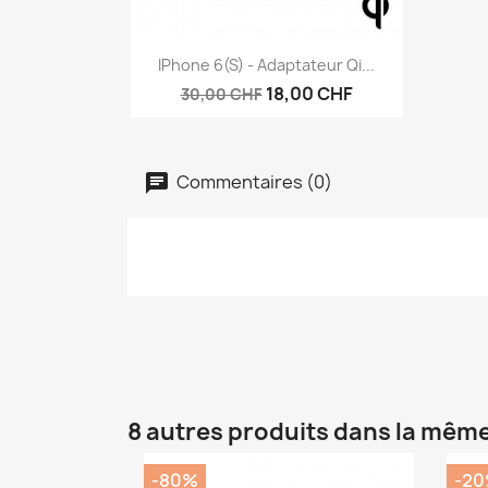
Aperçu rapide

IPhone 6(S) - Adaptateur Qi...
18,00 CHF
30,00 CHF
Commentaires (0)
8 autres produits dans la même
-80%
-2