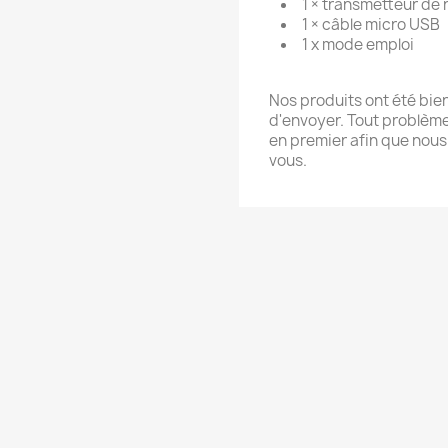
1 × transmetteur de 
1 × câble micro USB
1 x mode emploi
Nos produits ont été bie
d'envoyer. Tout problème s
en premier afin que nous 
vous.