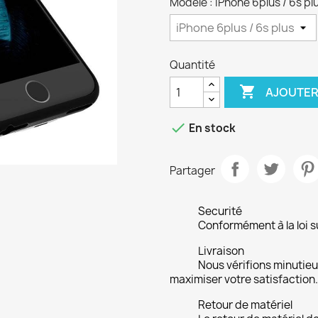
Modèle : iPhone 6plus / 6s pl
Quantité

AJOUTER

En stock
Partager
Securité
Conformément à la loi su
Livraison
Nous vérifions minuti
maximiser votre satisfaction.
Retour de matériel