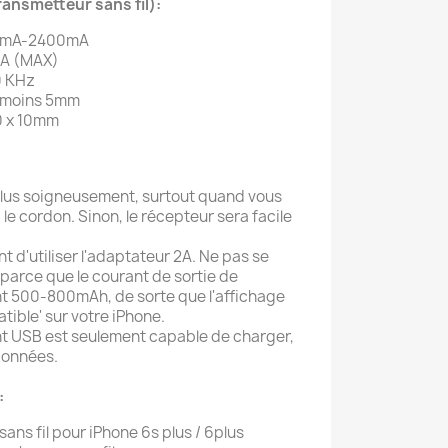
ransmetteur sans fil):
00mA-2400mA
mA (MAX)
0 KHz
: moins 5mm
0 x 10mm
e plus soigneusement, surtout quand vous
e cordon. Sinon, le récepteur sera facile
d'utiliser l'adaptateur 2A. Ne pas se
 parce que le courant de sortie de
nt 500-800mAh, de sorte que l'affichage
tible' sur votre iPhone.
t USB est seulement capable de charger,
données.
:
sans fil pour iPhone 6s plus / 6plus