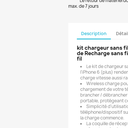
Le retour de matériel do
max. de 7 jours
Description
Détai
kit chargeur sans fi
de Recharge sans fi
fil
Le kit de chargeur s
l'iPhone 6 (plus) rende
charge vitesse aussi r
Wireless charge pour
chargement de votre té
brancher / débrancher
portable, protégeant c
Simplicité d'utilisati
téléphone/dispositif su
la charge commence.
La coquille de récep