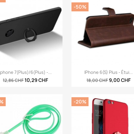
-50%
Aperçu rapide
Aperçu rapide


Iphone 7(plus)/6(plus) -...
IPhone 6(s) Plus - Étui...
10,29 CHF
9,00 CHF
12,86 CHF
18,00 CHF
0%
-20%