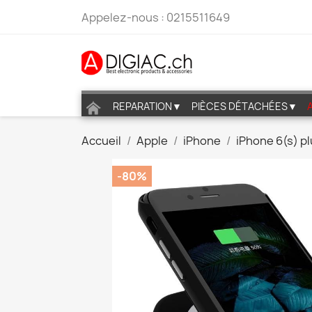
Appelez-nous :
0215511649
REPARATION▼
PIÈCES DÉTACHÉES▼
Accueil
Apple
iPhone
iPhone 6(s) p
-80%