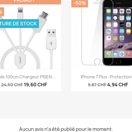
PROMO !
-50%
%
TURE DE STOCK
Aperçu rapide
Aperçu rapide


le 100cm Chargeur PISEN...
IPhone 7 Plus -protection.
19,60 CHF
4,94 CHF
24,50 CHF
9,87 CHF
Aucun avis n'a été publié pour le moment.