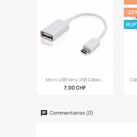
-20
RUP
Aperçu rapide

Micro USB Vers USB Câble...
Câb
7,00 CHF
Commentaires (0)