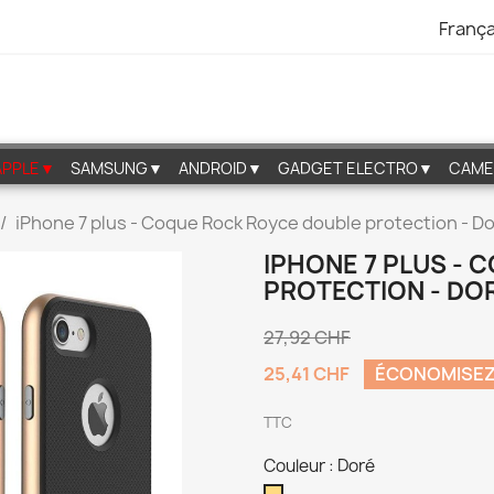
França
APPLE▼
SAMSUNG▼
ANDROID▼
GADGET ELECTRO▼
CAME
iPhone 7 plus - Coque Rock Royce double protection - D
IPHONE 7 PLUS -
PROTECTION - DO
27,92 CHF
25,41 CHF
ÉCONOMISEZ
TTC
Couleur : Doré