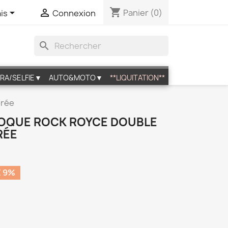
shopping_cart


Panier
(0)
is
Connexion
search
RA/SELFIE▼
AUTO&MOTO▼
**LIQUITATION**
orée
 COQUE ROCK ROYCE DOUBLE
RÉE
 9%