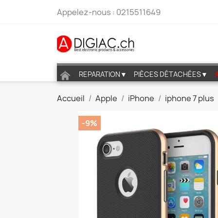
Appelez-nous :
0215511649
REPARATION▼
PIÈCES DÉTACHÉES▼
Accueil
Apple
iPhone
iphone 7 plus
-9%