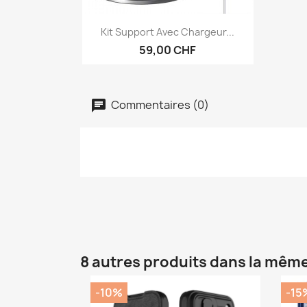
Aperçu rapide

Kit Support Avec Chargeur...
59,00 CHF
Commentaires (0)
8 autres produits dans la même
-10%
-15