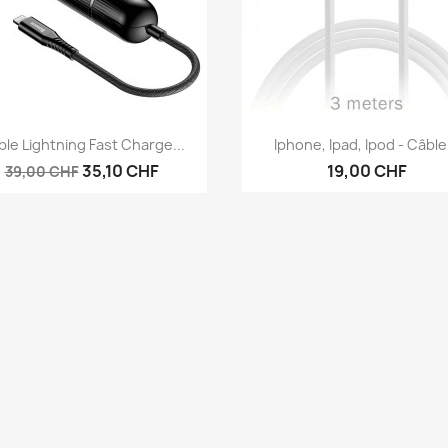
Aperçu rapide
Aperçu rapide


le Lightning Fast Charge...
Iphone, Ipad, Ipod - Câble.
35,10 CHF
19,00 CHF
39,00 CHF