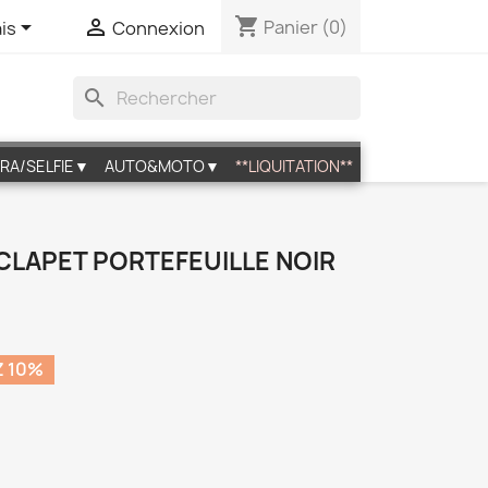
shopping_cart


Panier
(0)
is
Connexion
search
RA/SELFIE▼
AUTO&MOTO▼
**LIQUITATION**
I CLAPET PORTEFEUILLE NOIR
 10%