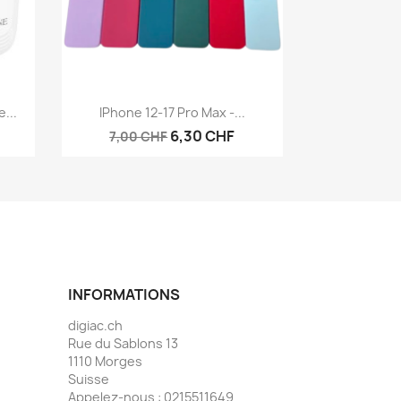
Aperçu rapide

...
IPhone 12-17 Pro Max -...
6,30 CHF
7,00 CHF
INFORMATIONS
digiac.ch
Rue du Sablons 13
1110 Morges
Suisse
Appelez-nous :
0215511649