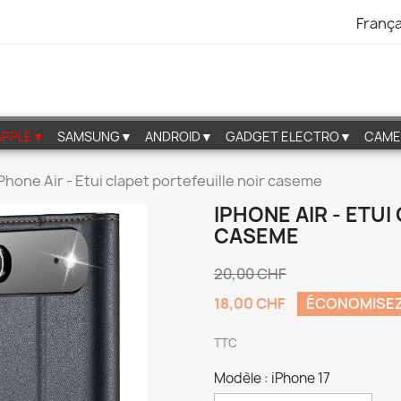
França
APPLE▼
SAMSUNG▼
ANDROID▼
GADGET ELECTRO▼
CAME
Phone Air - Etui clapet portefeuille noir caseme
IPHONE AIR - ETU
CASEME
20,00 CHF
18,00 CHF
ÉCONOMISEZ
TTC
Modèle : iPhone 17