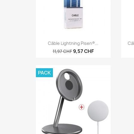
Aperçu rapide

Câble Lightning Pisen®...
Câb
9,57 CHF
11,97 CHF
PACK