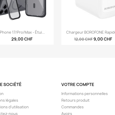
Aperçu rapide
Aperçu rapide


IPhone 17/Pro/Max - Étui...
Chargeur BOROFONE Rapide
29,00 CHF
9,00 CHF
12,00 CHF
E SOCIÉTÉ
VOTRE COMPTE
son
Informations personnelles
ns légales
Retours produit
ions d'utilisation
Commandes
ctez-nous
Avoirs