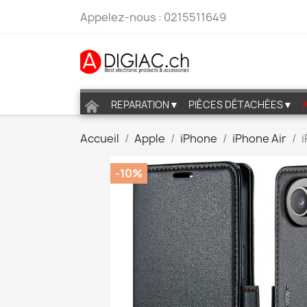
Appelez-nous :
0215511649
REPARATION▼
PIÈCES DÉTACHÉES▼
Accueil
Apple
iPhone
iPhone Air
i
-10%