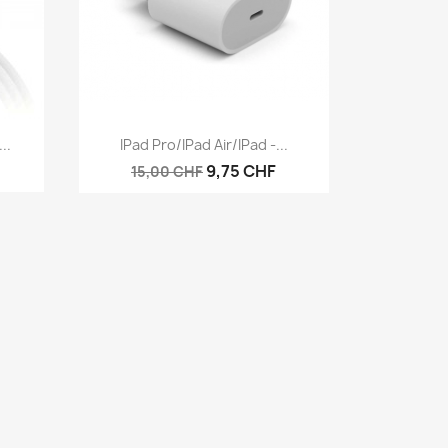
Aperçu rapide

..
IPad Pro/iPad Air/iPad -...
9,75 CHF
15,00 CHF