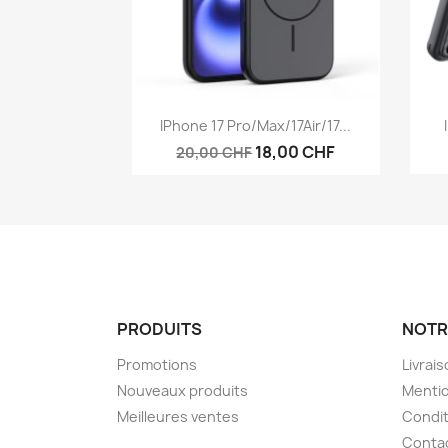
Aperçu rapide

IPhone 17 Pro/Max/17Air/17...
18,00 CHF
20,00 CHF
PRODUITS
NOTR
Promotions
Livrai
Nouveaux produits
Mentio
Meilleures ventes
Condit
Conta