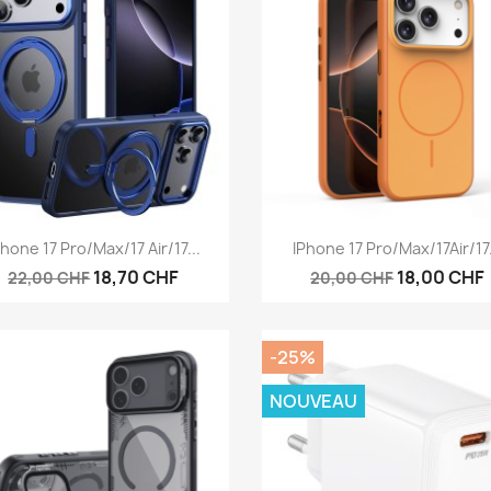
Aperçu rapide
Aperçu rapide


Phone 17 Pro/Max/17 Air/17...
IPhone 17 Pro/Max/17Air/17.
18,70 CHF
18,00 CHF
22,00 CHF
20,00 CHF
-25%
NOUVEAU