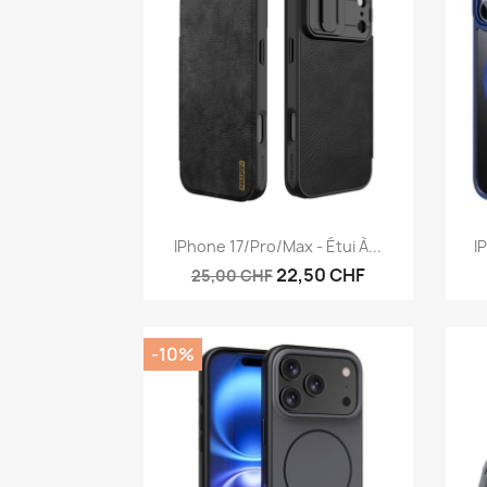
Aperçu rapide

IPhone 17/Pro/Max - Étui À...
I
22,50 CHF
25,00 CHF
-10%