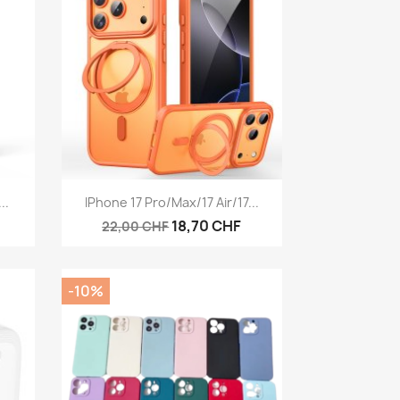
Aperçu rapide

..
IPhone 17 Pro/Max/17 Air/17...
18,70 CHF
22,00 CHF
-10%