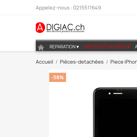
Appelez-nous :
0215511649
REPARATION▼
PIÈCES DÉTACHÉES▼
Accueil
Pièces-detachées
Piece iPho
-38%