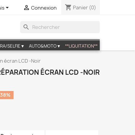
shopping_cart


Panier
(0)
is
Connexion
search
RA/SELFIE▼
AUTO&MOTO▼
**LIQUITATION**
on écran LCD -Noir
 RÉPARATION ÉCRAN LCD -NOIR
 38%