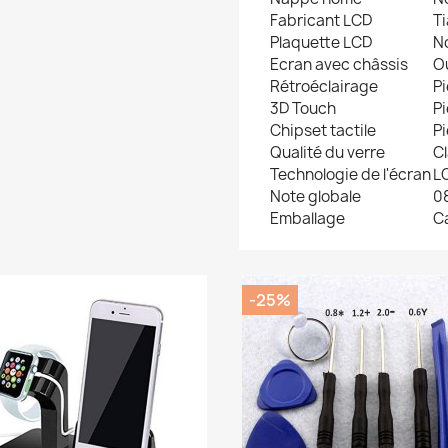
Fabricant LCD
T
Plaquette LCD
N
Ecran avec châssis
O
Rétroéclairage
P
3D Touch
P
Chipset tactile
P
Qualité du verre
C
Technologie de l'écran
L
Note globale
08
Emballage
C
-25%