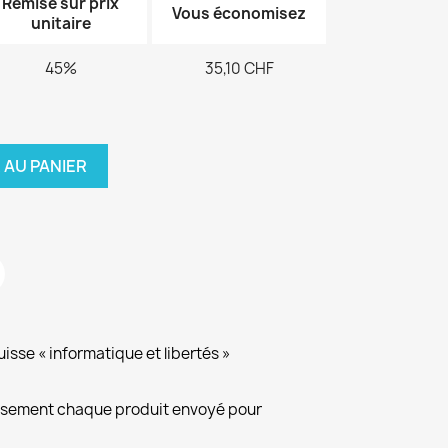
Remise sur prix
Vous économisez
unitaire
45%
35,10 CHF
 AU PANIER
isse « informatique et libertés »
eusement chaque produit envoyé pour