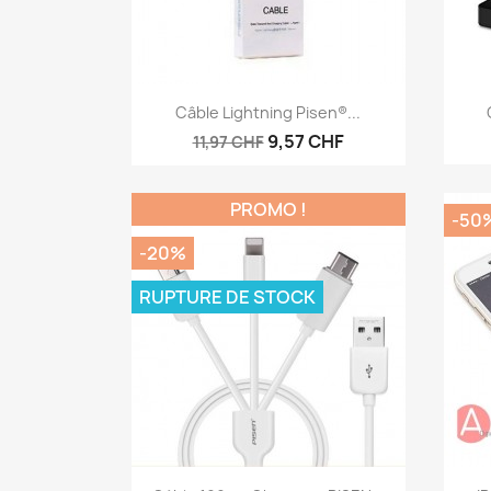
Aperçu rapide

Câble Lightning Pisen®...
9,57 CHF
11,97 CHF
PROMO !
-50
-20%
RUPTURE DE STOCK
Aperçu rapide