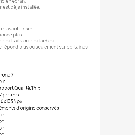
ncien écran.
r est déja installée.
itre avant brisée.
ionne plus.
 des traits ou des tâches.
ne répond plus ou seulement sur certaines
hone 7
ir
pport Qualité/Prix
,7 pouces
50x1334 px
léments d'origine conservés
on
on
on
on