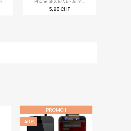

...
IPhone SE2/8/7/6 - Joint...
5,90 CHF
PROMO !
-40%