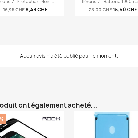


Phone 7 -protection Plein...
IPhone 7 - Batterie 1960mah
8,48 CHF
15,50 CHF
16,95 CHF
25,00 CHF
Aucun avis n'a été publié pour le moment.
roduit ont également acheté...
0%