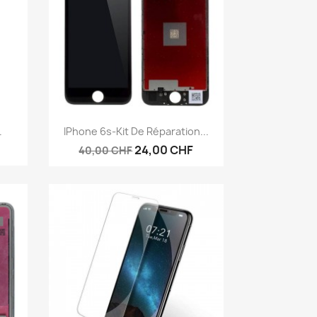
Aperçu rapide

.
IPhone 6s-Kit De Réparation...
24,00 CHF
40,00 CHF