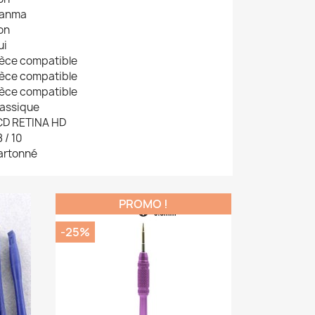
ianma
on
ui
ièce compatible
ièce compatible
ièce compatible
lassique
CD RETINA HD
 / 10
artonné
PROMO !
-25%