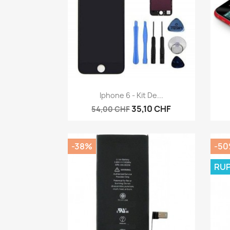
Aperçu rapide

Iphone 6 - Kit De...
35,10 CHF
54,00 CHF
-38%
-5
RUP