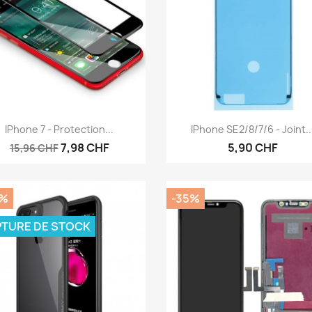
Aperçu rapide
Aperçu rapide


IPhone 7 - Protection...
IPhone SE2/8/7/6 - Joint..
7,98 CHF
5,90 CHF
15,96 CHF
0%
-35%
TURE DE STOCK