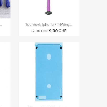
Aperçu rapide

..
Tournevis Iphone 7 TriWing...
9,00 CHF
12,00 CHF
Aperçu rapide