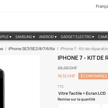
França
APPLE▼
SAMSUNG▼
ANDROID▼
GADGET ELECTRO▼
CAME
ne
iPhone SE3/SE2/8/7/6/6s
iPhone 7 - Kit de réparati
IPHONE 7 - KIT DE
26,00 CHF
16,12 CHF
ÉCONOMISEZ
TTC
Vitre Tactile + Ecran LCD
Remise sur la quantité