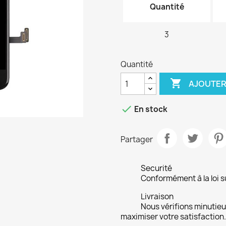
Quantité
3
Quantité

AJOUTER

En stock
Partager
Securité
Conformément à la loi su
Livraison
Nous vérifions minuti
maximiser votre satisfaction.