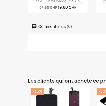

Câble 100cm Chargeur PISEN...
I
19,60 CHF
24,50 CHF
Commentaires (0)
Les clients qui ont acheté ce p
-35%
-5