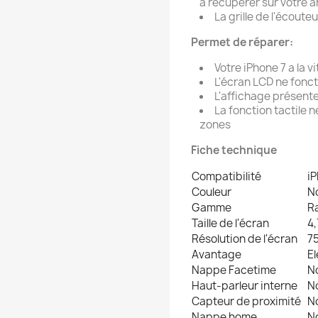
à récupérer sur votre a
La grille de l'écouteu
Permet de réparer:
Votre iPhone 7 a la v
L'écran LCD ne fonct
L'affichage présente
La fonction tactile 
zones
Fiche technique
Compatibilité
iP
Couleur
No
Gamme
Ra
Taille de l'écran
4
Résolution de l'écran
7
Avantage
E
Nappe Facetime
N
Haut-parleur interne
N
Capteur de proximité
N
Nappe home
N