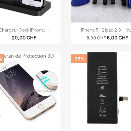
Aperçu rapide
Aperçu rapide


Chargeur Dock IPhone,...
IPhone 5-12 Ipad 2-9 - Kit.
20,00 CHF
6,00 CHF
8,00 CHF
%
-38%
Aperçu rapide
Aperçu rapide