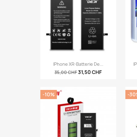
Aperçu rapide

IPhone XR-Batterie De...
I
31,50 CHF
35,00 CHF
-10%
-30