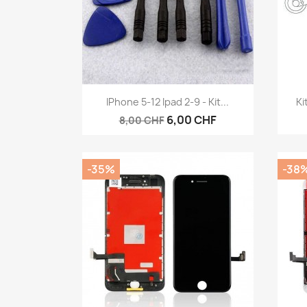
Aperçu rapide

IPhone 5-12 Ipad 2-9 - Kit...
Ki
6,00 CHF
8,00 CHF
-35%
-38