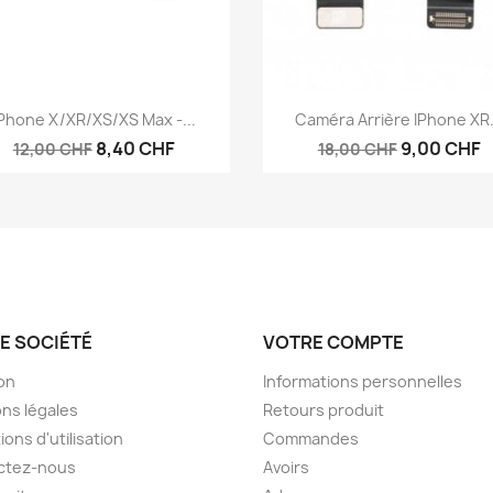
Aperçu rapide
Aperçu rapide


Phone X/XR/XS/XS Max -...
Caméra Arrière IPhone XR.
8,40 CHF
9,00 CHF
12,00 CHF
18,00 CHF
E SOCIÉTÉ
VOTRE COMPTE
son
Informations personnelles
ns légales
Retours produit
ions d'utilisation
Commandes
ctez-nous
Avoirs