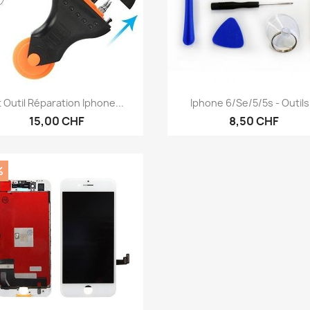
Aperçu rapide
Aperçu rapide


t Outil Réparation Iphone...
Iphone 6/se/5/5s - Outils.
15,00 CHF
8,50 CHF
%