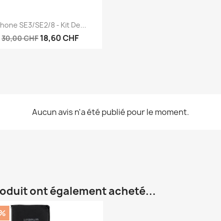
Aperçu rapide

Phone SE3/SE2/8 - Kit De...
18,60 CHF
30,00 CHF
Aucun avis n'a été publié pour le moment.
roduit ont également acheté...
0%