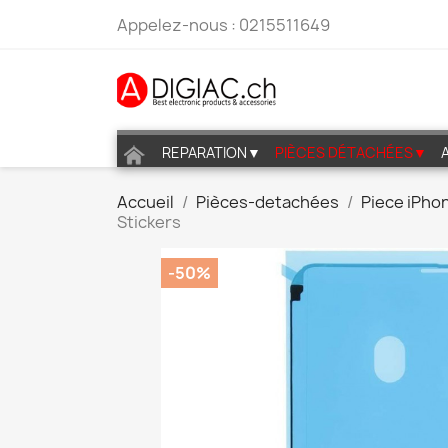
Appelez-nous :
0215511649
REPARATION▼
PIÈCES DÉTACHÉES▼
Accueil
Pièces-detachées
Piece iPho
Stickers
-50%