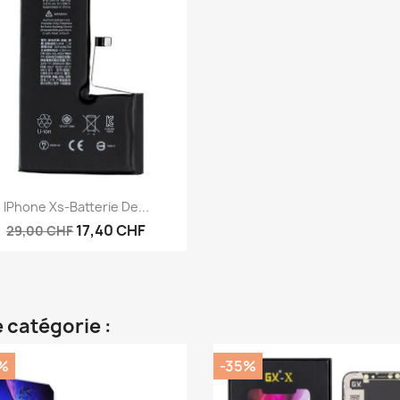
Aperçu rapide

IPhone Xs-Batterie De...
17,40 CHF
29,00 CHF
 catégorie :
%
-35%