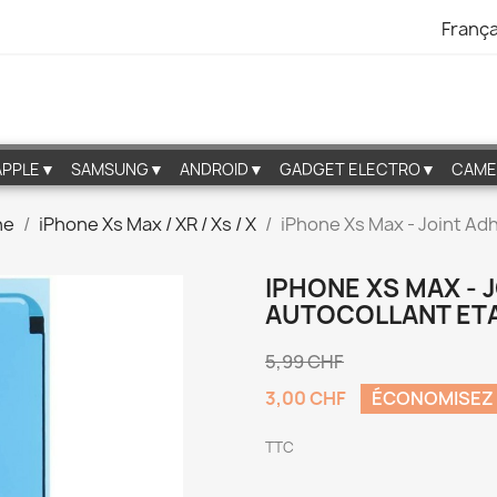
França
APPLE▼
SAMSUNG▼
ANDROID▼
GADGET ELECTRO▼
CAME
ne
iPhone Xs Max / XR / Xs / X
iPhone Xs Max - Joint Ad
IPHONE XS MAX - 
AUTOCOLLANT ETA
5,99 CHF
3,00 CHF
ÉCONOMISEZ
TTC