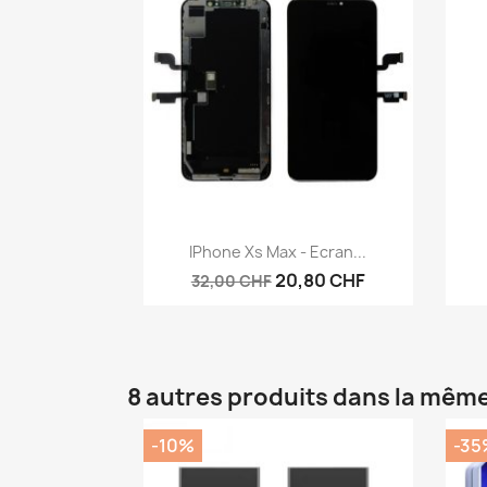
Aperçu rapide

IPhone Xs Max - Ecran...
20,80 CHF
32,00 CHF
8 autres produits dans la même
-10%
-35