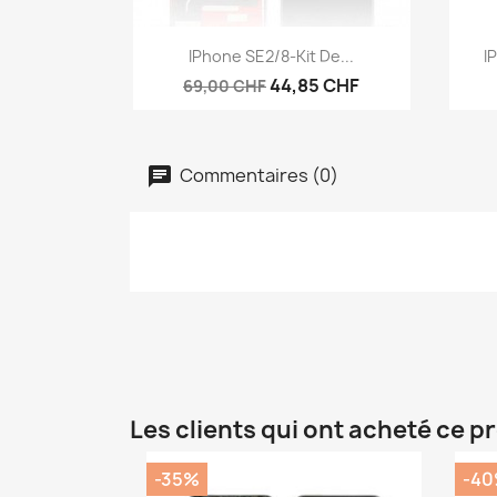
Aperçu rapide

IPhone SE2/8-Kit De...
I
44,85 CHF
69,00 CHF
Commentaires (0)
Les clients qui ont acheté ce p
-35%
-4