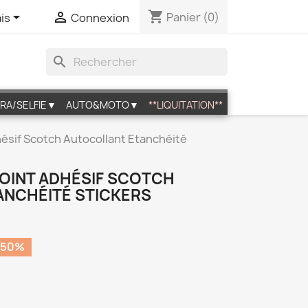
shopping_cart


Panier
(0)
is
Connexion
search
RA/SELFIE▼
AUTO&MOTO▼
**LIQUITATION**
hésif Scotch Autocollant Etanchéité
JOINT ADHÉSIF SCOTCH
NCHÉITÉ STICKERS
 50%