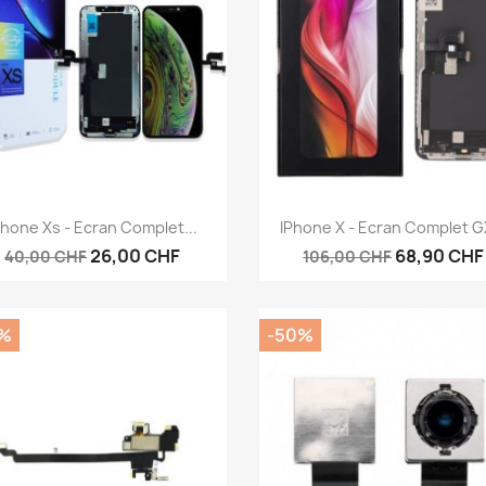
Aperçu rapide
Aperçu rapide


Phone Xs - Ecran Complet...
IPhone X - Ecran Complet GX
26,00 CHF
68,90 CHF
40,00 CHF
106,00 CHF
%
-50%