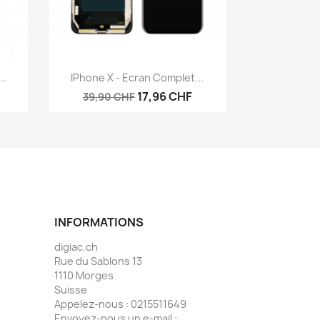
Aperçu rapide

..
IPhone X - Ecran Complet...
17,96 CHF
39,90 CHF
INFORMATIONS
digiac.ch
Rue du Sablons 13
1110 Morges
Suisse
Appelez-nous :
0215511649
Envoyez-nous un e-mail :