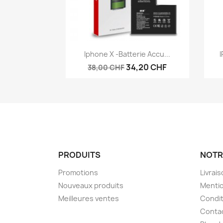
Aperçu rapide

Iphone X -Batterie Accu...
I
34,20 CHF
38,00 CHF
PRODUITS
NOTR
Promotions
Livrai
Nouveaux produits
Mentio
Meilleures ventes
Condit
Conta