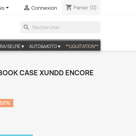
shopping_cart


Panier
(0)
is
Connexion
search
RA/SELFIE▼
AUTO&MOTO▼
**LIQUITATION**
- BOOK CASE XUNDD ENCORE
 50%