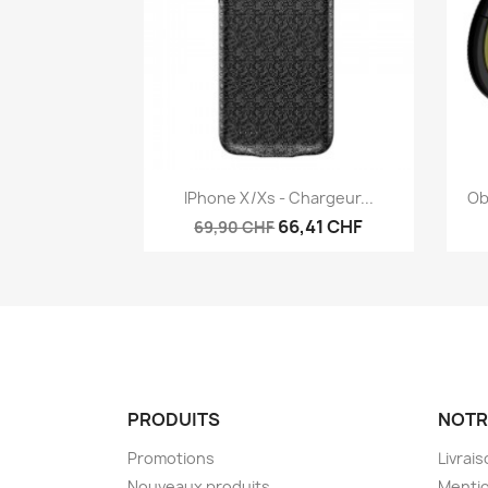
Aperçu rapide

IPhone X/Xs - Chargeur...
Ob
66,41 CHF
69,90 CHF
PRODUITS
NOTR
Promotions
Livrai
Nouveaux produits
Mentio