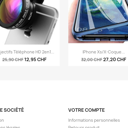
Aperçu rapide
Aperçu rapide


jectifs Téléphone HD 2en1...
IPhone Xs/X-Coque...
12,95 CHF
27,20 CHF
25,90 CHF
32,00 CHF
E SOCIÉTÉ
VOTRE COMPTE
son
Informations personnelles
ns légales
Retours produit