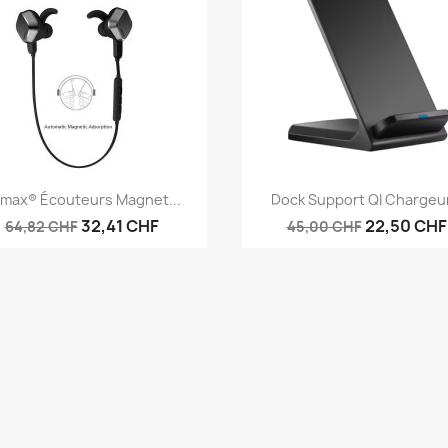
Aperçu rapide
Aperçu rapide


max® Écouteurs Magnet...
Dock Support QI Chargeur
32,41 CHF
22,50 CHF
64,82 CHF
45,00 CHF