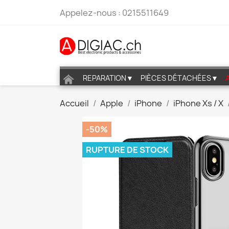
Appelez-nous :
0215511649
REPARATION▼
PIÈCES DÉTACHÉES▼
Accueil
Apple
iPhone
iPhone Xs / X
-50%
RUPTURE DE STOCK