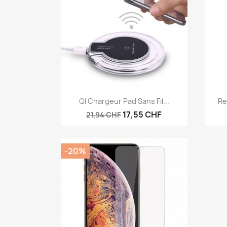
Aperçu rapide

QI Chargeur Pad Sans Fil...
Re
17,55 CHF
21,94 CHF
-20%