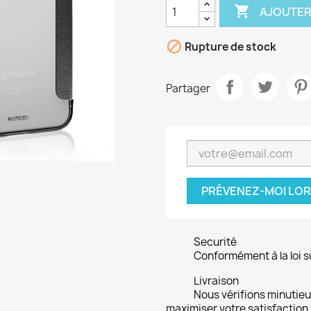

AJOUTER

Rupture de stock
Partager
PRÉVENEZ-MOI LOR
Securité
Conformément à la loi su
Livraison
Nous vérifions minuti
maximiser votre satisfaction.