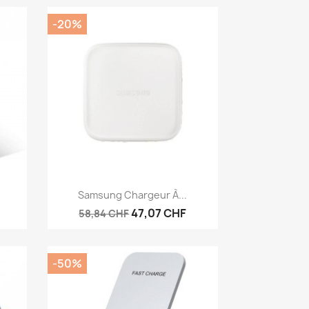
-20%
Aperçu rapide

Samsung Chargeur À...
47,07 CHF
58,84 CHF
-50%