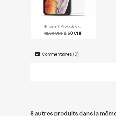
Aperçu rapide

IPhone 11Pro/XS/X -...
9,60 CHF
12,00 CHF
Commentaires (0)
8 autres produits dans la même