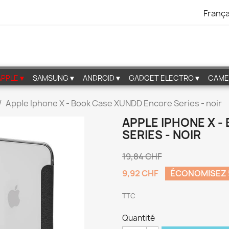
França
APPLE▼
SAMSUNG▼
ANDROID▼
GADGET ELECTRO▼
CAME
Apple Iphone X - Book Case XUNDD Encore Series - noir
APPLE IPHONE X 
SERIES - NOIR
19,84 CHF
9,92 CHF
ÉCONOMISEZ
TTC
Quantité