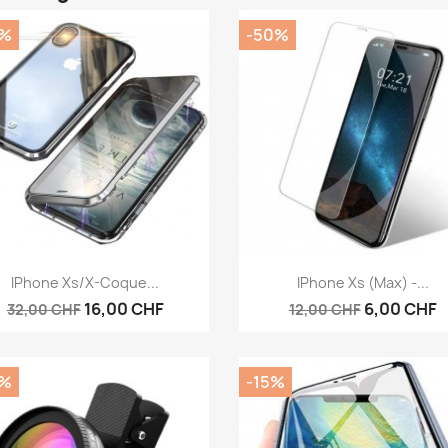
0%
-50%
Aperçu rapide
Aperçu rapide


IPhone Xs/X-Coque...
IPhone Xs (Max) -...
16,00 CHF
6,00 CHF
32,00 CHF
12,00 CHF
0%
-15%