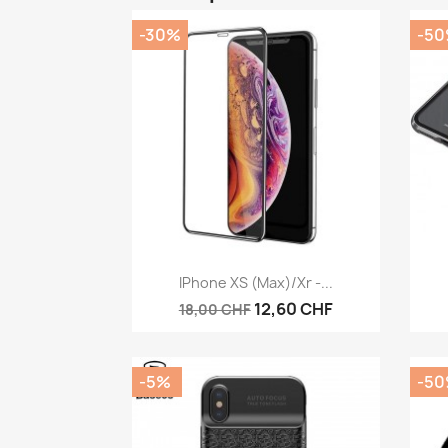
-30%
-5
Aperçu rapide

IPhone XS (Max)/Xr -...
12,60 CHF
18,00 CHF
-5%
-5