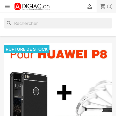
shopping_cart


(0)
search
RUPTURE DE STOCK