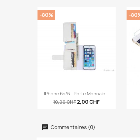
-80%
-80
Aperçu rapide

IPhone 6s/6 - Porte Monnaie...
2,00 CHF
10,00 CHF
Commentaires (0)