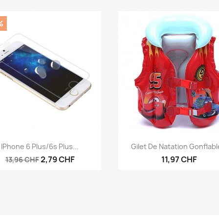
%
Aperçu rapide
Aperçu rapide


IPhone 6 Plus/6s Plus...
Gilet De Natation Gonflable
2,79 CHF
11,97 CHF
13,96 CHF