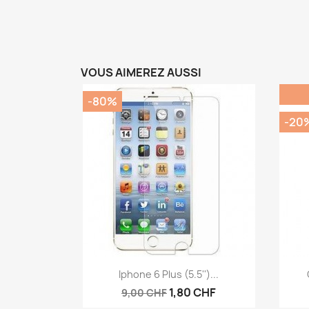
VOUS AIMEREZ AUSSI
-80%
-20
Aperçu rapide

Iphone 6 Plus (5.5'')...
1,80 CHF
9,00 CHF