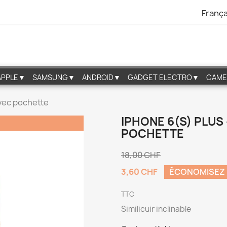
França
APPLE▼
SAMSUNG▼
ANDROID▼
GADGET ELECTRO▼
CAME
avec pochette
IPHONE 6(S) PLUS
POCHETTE
18,00 CHF
3,60 CHF
ÉCONOMISEZ
TTC
Similicuir inclinable