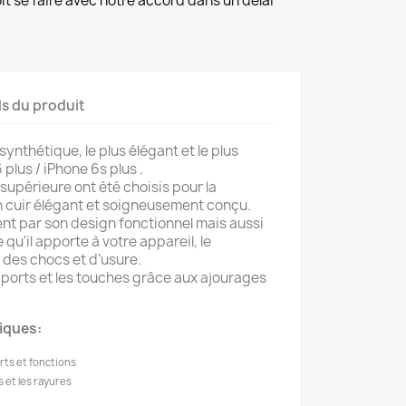
it se faire avec notre accord dans un délai
ls du produit
 synthétique, le plus élégant et le plus
 plus / iPhone 6s plus .
supérieure ont été choisis pour la
en cuir élégant et soigneusement conçu.
ent par son design fonctionnel mais aussi
 qu'il apporte à votre appareil, le
 des chocs et d’usure.
 ports et les touches grâce aux ajourages
niques:
rts et fonctions
 et les rayures