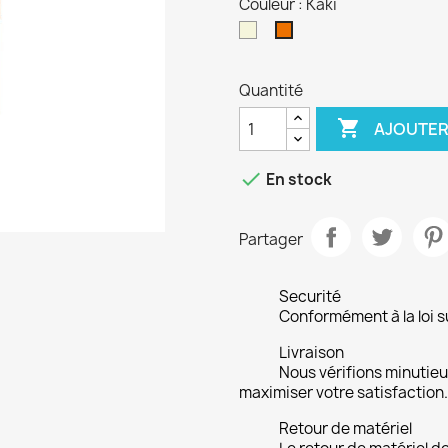
Couleur : Kaki
Beige
Kaki
Quantité

AJOUTER

En stock
Partager
Securité
Conformément à la loi su
Livraison
Nous vérifions minuti
maximiser votre satisfaction.
Retour de matériel