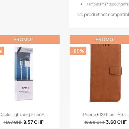
1 emplacements pour cartes
Ce produit est compatible
PROMO !
PROMO !
%
-80%
Aperçu rapide
Aperçu rapide


Câble Lightning Pisen®...
IPhone 6(s) Plus - Étui...
9,57 CHF
3,60 CHF
11,97 CHF
18,00 CHF