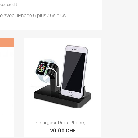
 de crédit
 avec: iPhone 6 plus / 6s plus
Aperçu rapide

Chargeur Dock IPhone,...
20,00 CHF