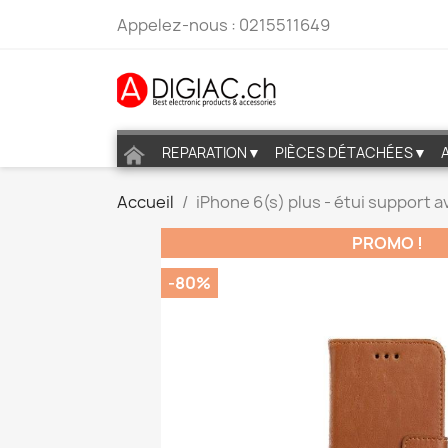
Appelez-nous :
0215511649
REPARATION▼
PIÈCES DÉTACHÉES▼
Accueil
iPhone 6(s) plus - étui support 
PROMO !
-80%