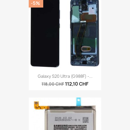
-5%
Galaxy S20 Ultra (G988F) -...
112,10 CHF
118,00 CHF