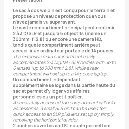
Présentation
Le sac à dos weibin est conçu pour le terrain et
propose un niveau de protection que vous
n’avez jamais vu auparavant.
Le vaste compartiment principal peut contenir
2 à 3 D/SLR et jusqu’à 6 objectifs (même un
300mm, f :2.8) ou encore une camera HD,
tandis que le compartiment arrière peut
accueillir un ordinateur portable de 14 pouces.
The extensive main compartment easily
accommodates 2-3 Digital - SLR bodies with up to
6 lenses (up to 300 mm f 2.8), while a rear
compartment will hold up to a 14 pouce laptop.
Un compartiment indépendant
supplémentaire se loge dans la partie haute du
sac et permet d’y loger vos affaires
personnelles ou un petit boîtier.
A separately accessed top compartment will hold
accessories, a small SLR or it can be used for
quick access to an SLR plus lens set up by simply
removing the horizontal divider.
2 poches ouvertes en TST souple permettent