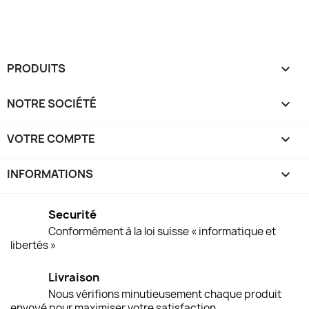
PRODUITS

NOTRE SOCIÉTÉ

VOTRE COMPTE

INFORMATIONS
keyboard_arrow_down
Securité
Conformément à la loi suisse « informatique et
libertés »
Livraison
Nous vérifions minutieusement chaque produit
envoyé pour maximiser votre satisfaction.