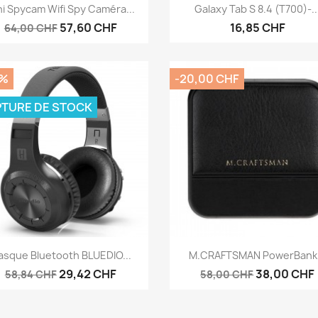
Aperçu rapide
Aperçu rapide


ni Spycam Wifi Spy Caméra...
Galaxy Tab S 8.4 (T700)-..
+
57,60 CHF
16,85 CHF
64,00 CHF
0%
-20,00 CHF
TURE DE STOCK
Aperçu rapide
Aperçu rapide


asque Bluetooth BLUEDIO...
M.CRAFTSMAN PowerBank.
29,42 CHF
38,00 CHF
58,84 CHF
58,00 CHF