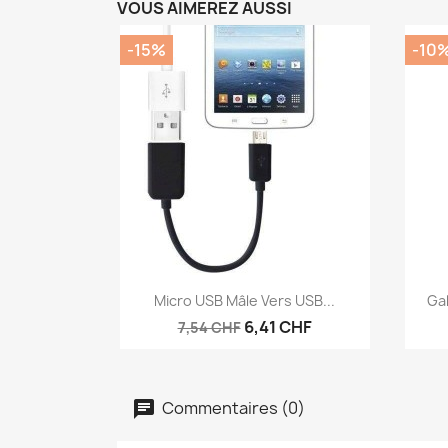
VOUS AIMEREZ AUSSI
-15%
-10
Aperçu rapide

Micro USB Mâle Vers USB...
Gal
6,41 CHF
7,54 CHF
Commentaires (0)