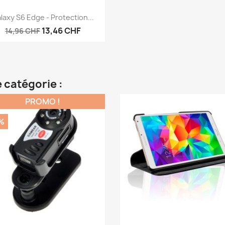
Aperçu rapide

laxy S6 Edge - Protection...
13,46 CHF
14,96 CHF
 catégorie :
PROMO !
%