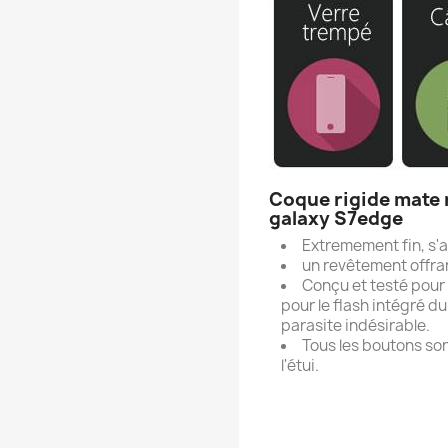
Coque rigide mate 
galaxy S7edge
Extremement fin, s
un revêtement offra
Conçu et testé pour e
pour le flash intégré d
parasite indésirable.
Tous les boutons son
l'étui.