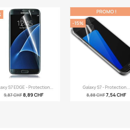
PROMO !
%
-15%
Aperçu rapide
Aperçu rapide


axy S7 EDGE - Protection...
Galaxy S7 - Protection...
8,89 CHF
7,54 CHF
9,87 CHF
8,88 CHF