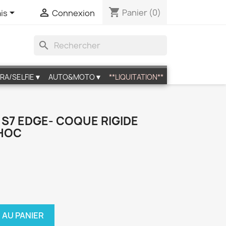
shopping_cart


Panier
(0)
is
Connexion
search
RA/SELFIE▼
AUTO&MOTO▼
**LIQUITATION**
S7 EDGE- COQUE RIGIDE
CHOC
 AU PANIER