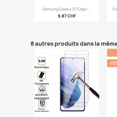
Aperçu rapide

Samsung Galaxy S7 Edge-...
Ga
9,87 CHF
8 autres produits dans la même
-10