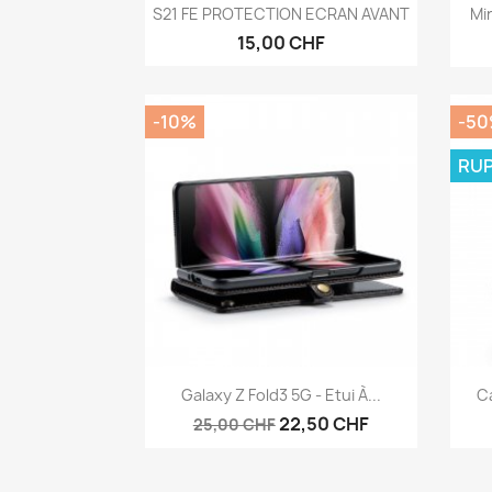
Aperçu rapide

S21 FE PROTECTION ECRAN AVANT
Mi
15,00 CHF
-10%
-5
RUP
Aperçu rapide

Galaxy Z Fold3 5G - Etui À...
C
22,50 CHF
25,00 CHF