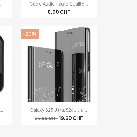
Aperçu rapide

.
Câble Audio Haute Qualité...
6
8,00 CHF
-20%
Aperçu rapide

..
Galaxy S25 Ultra/S24ultra...
19,20 CHF
24,00 CHF