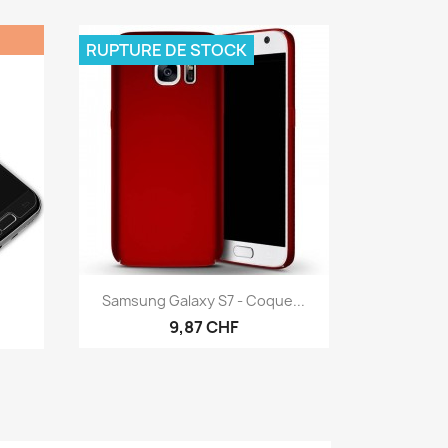
RUPTURE DE STOCK
Aperçu rapide

Samsung Galaxy S7 - Coque...
9,87 CHF