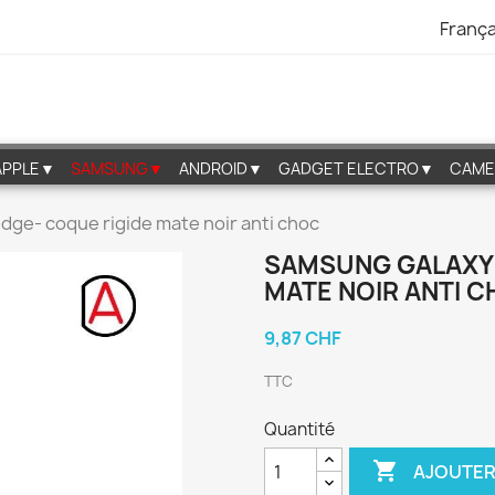
França
APPLE▼
SAMSUNG▼
ANDROID▼
GADGET ELECTRO▼
CAME
dge- coque rigide mate noir anti choc
SAMSUNG GALAXY 
MATE NOIR ANTI 
9,87 CHF
TTC
Quantité

AJOUTER