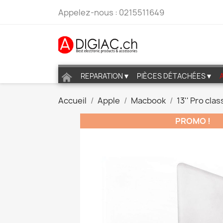
Appelez-nous :
0215511649
REPARATION▼
PIÈCES DÉTACHÉES▼
Accueil
Apple
Macbook
13'' Pro cla
PROMO !