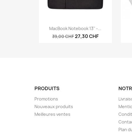
Aperçu rapide

MacBook Notebook 13'' -...
27,30 CHF
39,00 CHF
PRODUITS
NOTR
Promotions
Livrai
Nouveaux produits
Mentio
Meilleures ventes
Condit
Conta
Plan d