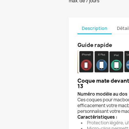
max. de 7 jours
Description
Détai
Guide rapide
Coque mate devant
13
Numéro modèle au dos 
Ces coques pour macbook
efficacement votre macb
personnalisant votre ma
Caractéristiques :
Protection légère, u
Micro-clips permettan