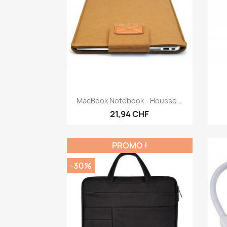
Aperçu rapide

MacBook Notebook - Housse...
21,94 CHF
PROMO !
-30%