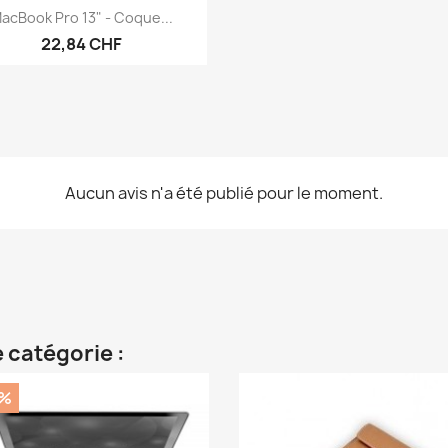
Aperçu rapide

acBook Pro 13" - Coque...
22,84 CHF
Aucun avis n'a été publié pour le moment.
 catégorie :
0%