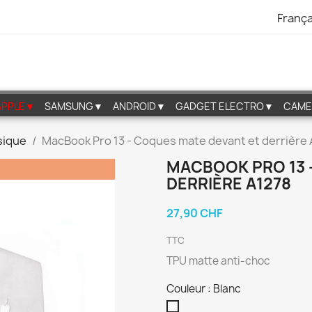
França
APPLE▼
SAMSUNG▼
ANDROID▼
GADGET ELECTRO▼
CAME
ssique
MacBook Pro 13 - Coques mate devant et derrière
MACBOOK PRO 13 
DERRIÈRE A1278
27,90 CHF
TTC
TPU matte anti-choc
Couleur : Blanc
Blanc