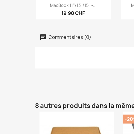
Aperçu rapide

MacBook 11''/13"/15'' -...
M
19,90 CHF
Commentaires (0)
8 autres produits dans la même
-2