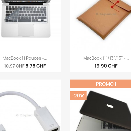
Aperçu rapide
Aperçu rapide


MacBook 11 Pouces -...
MacBook 11''/13"/15'' -...
8,78 CHF
19,90 CHF
10,97 CHF
PROMO !
-20%