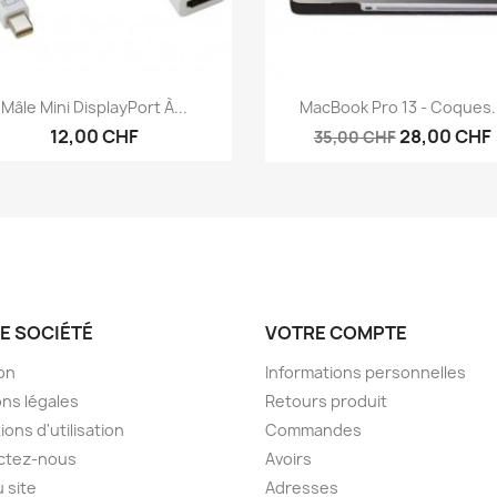
Aperçu rapide
Aperçu rapide


Mâle Mini DisplayPort À...
MacBook Pro 13 - Coques.
12,00 CHF
28,00 CHF
35,00 CHF
E SOCIÉTÉ
VOTRE COMPTE
son
Informations personnelles
ns légales
Retours produit
ions d'utilisation
Commandes
ctez-nous
Avoirs
u site
Adresses