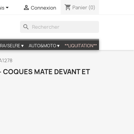
shopping_cart


Panier
(0)
is
Connexion
search
RA/SELFIE▼
AUTO&MOTO▼
**LIQUITATION**
 A1278
- COQUES MATE DEVANT ET