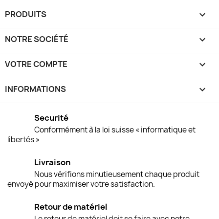
PRODUITS

NOTRE SOCIÉTÉ

VOTRE COMPTE

INFORMATIONS
keyboard_arrow_down
Securité
Conformément à la loi suisse « informatique et
libertés »
Livraison
Nous vérifions minutieusement chaque produit
envoyé pour maximiser votre satisfaction.
Retour de matériel
Le retour de matériel doit se faire avec notre