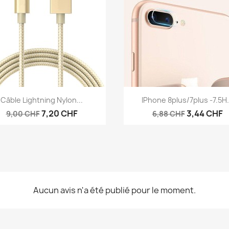
Aperçu rapide
Aperçu rapide


Câble Lightning Nylon...
IPhone 8plus/7plus -7.5H.
7,20 CHF
3,44 CHF
9,00 CHF
6,88 CHF
Aucun avis n'a été publié pour le moment.