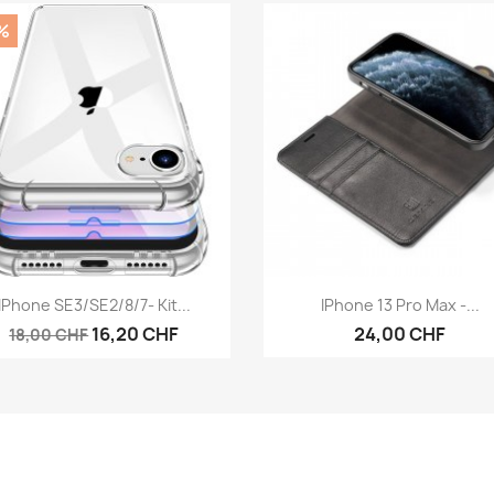
%
Aperçu rapide
Aperçu rapide


IPhone SE3/SE2/8/7- Kit...
IPhone 13 Pro Max -...
16,20 CHF
24,00 CHF
18,00 CHF