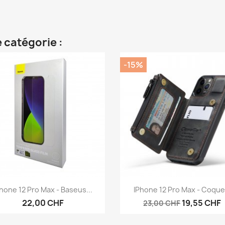
 catégorie :
-15%
Aperçu rapide
Aperçu rapide


hone 12 Pro Max - Baseus...
IPhone 12 Pro Max - Coque.
22,00 CHF
19,55 CHF
23,00 CHF