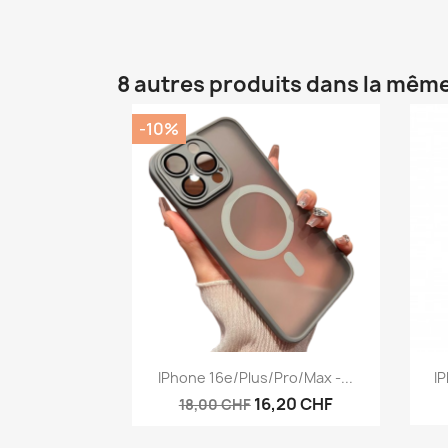
8 autres produits dans la même
-10%
Aperçu rapide

IPhone 16e/Plus/Pro/Max -...
IP
16,20 CHF
18,00 CHF