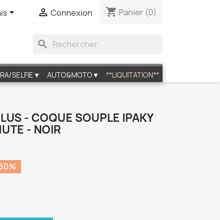
shopping_cart


Panier
(0)
is
Connexion
search
RA/SELFIE▼
AUTO&MOTO▼
**LIQUITATION**
PLUS - COQUE SOUPLE IPAKY
UTE - NOIR
 50%