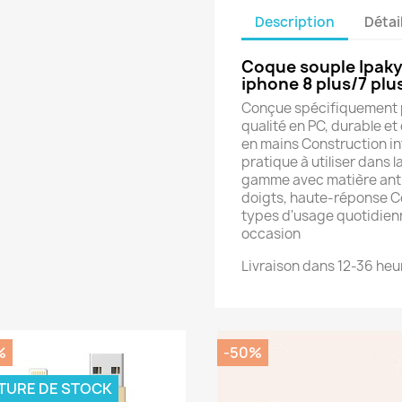
Description
Détai
Coque souple Ipaky
iphone 8 plus/7 plus
Conçue spécifiquement po
qualité en PC, durable e
en mains Construction int
pratique à utiliser dans 
gamme avec matière anti
doigts, haute-réponse Co
types d'usage quotidienn
occasion
Livraison dans 12-36 heu
%
-50%
TURE DE STOCK