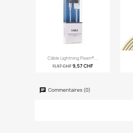
Aperçu rapide

Câble Lightning Pisen®...
9,57 CHF
11,97 CHF
Commentaires (0)