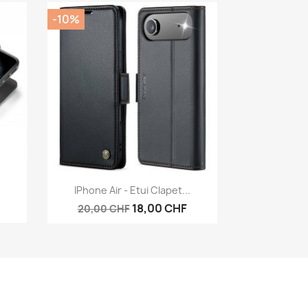
-10%
Aperçu rapide

IPhone Air - Etui Clapet...
18,00 CHF
20,00 CHF