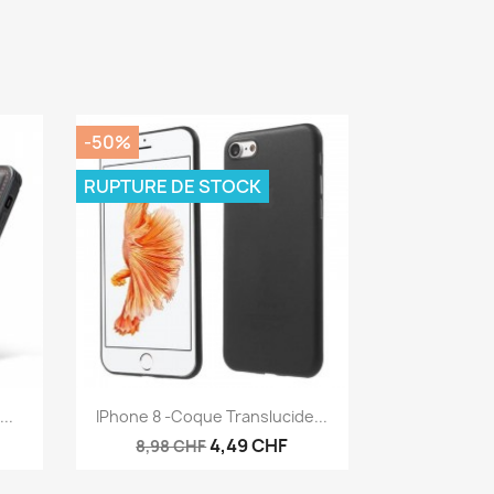
-50%
RUPTURE DE STOCK
Aperçu rapide

..
IPhone 8 -Coque Translucide...
4,49 CHF
8,98 CHF