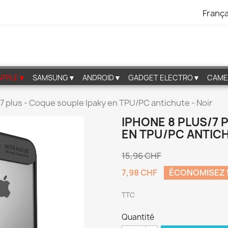
França
APPLE▼
SAMSUNG▼
ANDROID▼
GADGET ELECTRO▼
CAME
7 plus - Coque souple Ipaky en TPU/PC antichute - Noir
IPHONE 8 PLUS/7 
EN TPU/PC ANTICH
15,96 CHF
7,98 CHF
ÉCONOMISEZ
TTC
Quantité