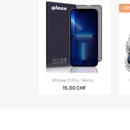
-10
Aperçu rapide

IPhone 11 Pro - Verre...
15,00 CHF