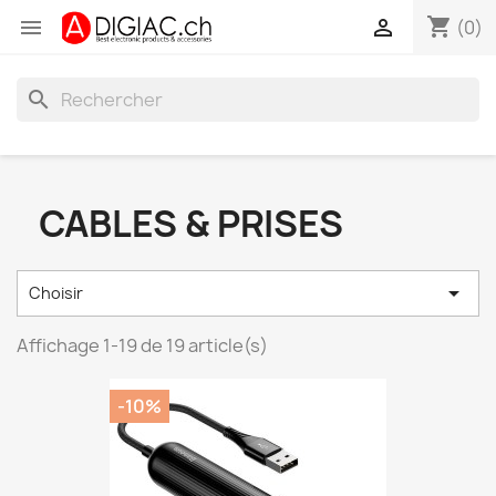
shopping_cart


(0)
search
CABLES & PRISES

Choisir
Affichage 1-19 de 19 article(s)
-10%