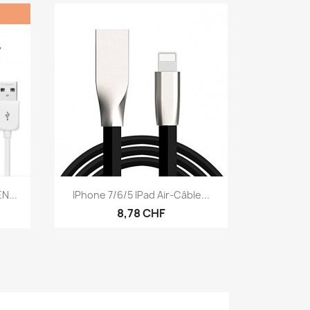
Aperçu rapide

N...
IPhone 7/6/5 IPad Air-Câble...
8,78 CHF