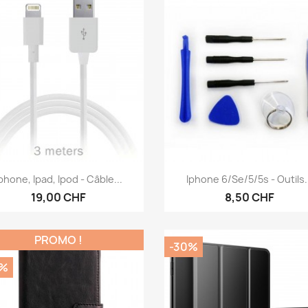
Aperçu rapide
Aperçu rapide


phone, Ipad, Ipod - Câble...
Iphone 6/se/5/5s - Outils.
19,00 CHF
8,50 CHF
PROMO !
-30%
0%