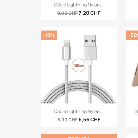
Aperçu rapide

Câble Lightning Nylon...
7,20 CHF
9,00 CHF
-18%
-5
Aperçu rapide

Câble Lightning Nylon...
S
6,56 CHF
8,00 CHF