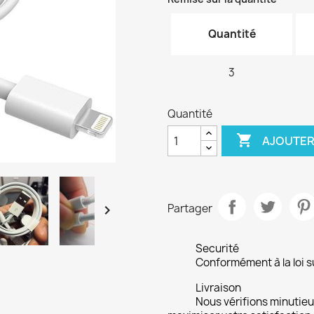
Quantité
3
Quantité

AJOUTER
Partager

Securité
Conformément à la loi su
Livraison
Nous vérifions minuti