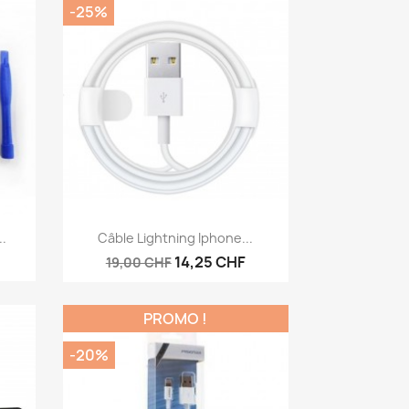
-25%
Aperçu rapide

..
Câble Lightning Iphone...
14,25 CHF
19,00 CHF
PROMO !
-20%