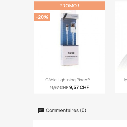
PROMO !
-20%
Aperçu rapide

Câble Lightning Pisen®...
I
9,57 CHF
11,97 CHF
Commentaires (0)