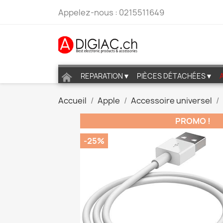
Appelez-nous :
0215511649
REPARATION▼
PIÈCES DÉTACHÉES▼
Accueil
Apple
Accessoire universel
PROMO !
-25%