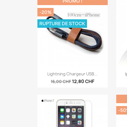
PROMO !
-20%
RUPTURE DE STOCK
Aperçu rapide

Lightning Chargeur USB...
I
12,80 CHF
16,00 CHF
-5