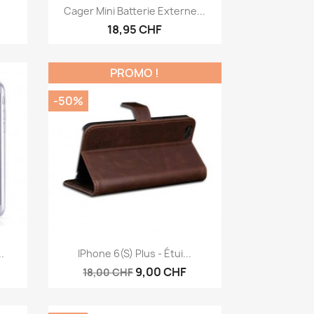
Aperçu rapide

Cager Mini Batterie Externe...
18,95 CHF
PROMO !
-50%
Aperçu rapide

.
IPhone 6(s) Plus - Étui...
9,00 CHF
18,00 CHF