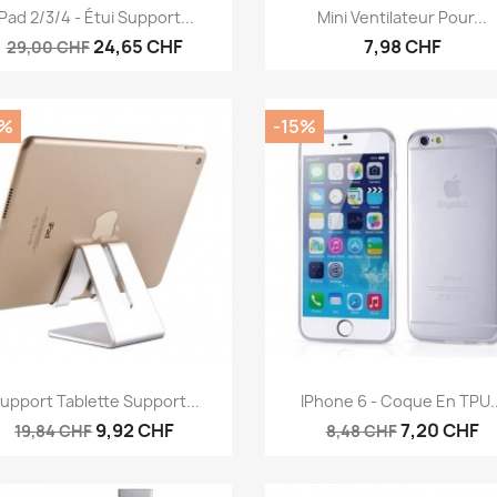
Aperçu rapide
Aperçu rapide


IPad 2/3/4 - Étui Support...
Mini Ventilateur Pour...
24,65 CHF
7,98 CHF
29,00 CHF
0%
-15%
Aperçu rapide
Aperçu rapide


upport Tablette Support...
IPhone 6 - Coque En TPU..
9,92 CHF
7,20 CHF
19,84 CHF
8,48 CHF