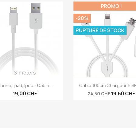
PROMO !
-20%
RUPTURE DE STOCK
Aperçu rapide
Aperçu rapide


phone, Ipad, Ipod - Câble...
Câble 100cm Chargeur PISE
19,00 CHF
19,60 CHF
24,50 CHF