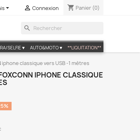
shopping_cart


Panier
(0)
is
Connexion
search
RA/SELFIE▼
AUTO&MOTO▼
**LIQUITATION**
iphone classique vers USB -1 mètres
 FOXCONN IPHONE CLASSIQUE
ES
25%
c