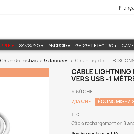
França
APPLE▼
SAMSUNG▼
ANDROID▼
GADGET ELECTRO▼
CAME
Câble de recharge & données
Câble Lightning FOXCONN 
CÂBLE LIGHTNING
VERS USB -1 MÈTR
9,50 CHF
7,13 CHF
ÉCONOMISEZ 
TTC
Cãble rechargement en Blan
Remise sur la quantité