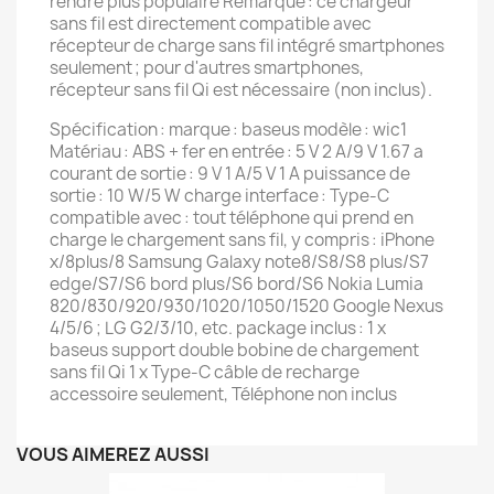
rendre plus populaire Remarque : ce chargeur
sans fil est directement compatible avec
récepteur de charge sans fil intégré smartphones
seulement ; pour d'autres smartphones,
récepteur sans fil Qi est nécessaire (non inclus).
Spécification : marque : baseus modèle : wic1
Matériau : ABS + fer en entrée : 5 V 2 A/9 V 1.67 a
courant de sortie : 9 V 1 A/5 V 1 A puissance de
sortie : 10 W/5 W charge interface : Type-C
compatible avec : tout téléphone qui prend en
charge le chargement sans fil, y compris : iPhone
x/8plus/8 Samsung Galaxy note8/S8/S8 plus/S7
edge/S7/S6 bord plus/S6 bord/S6 Nokia Lumia
820/830/920/930/1020/1050/1520 Google Nexus
4/5/6 ; LG G2/3/10, etc. package inclus : 1 x
baseus support double bobine de chargement
sans fil Qi 1 x Type-C câble de recharge
accessoire seulement, Téléphone non inclus
VOUS AIMEREZ AUSSI