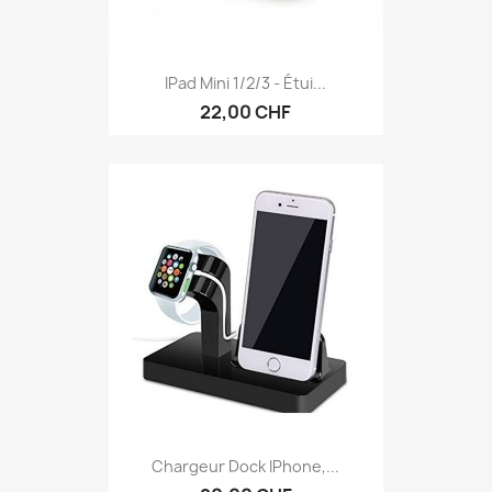
Aperçu rapide

IPad Mini 1/2/3 - Étui...
+5
22,00 CHF
Aperçu rapide

Chargeur Dock IPhone,...