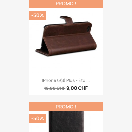
PROMO !
-50%
Aperçu rapide

IPhone 6(s) Plus - Étui...
9,00 CHF
18,00 CHF
PROMO !
-50%