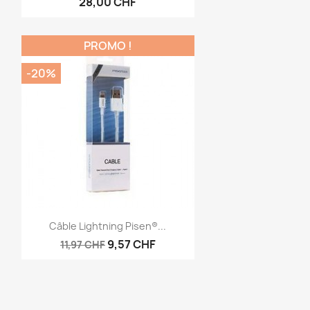
28,00 CHF
PROMO !
-20%
Aperçu rapide

Câble Lightning Pisen®...
9,57 CHF
11,97 CHF