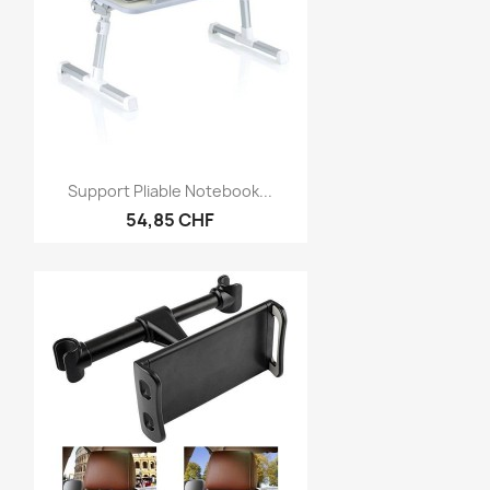
Aperçu rapide

Support Pliable Notebook...
54,85 CHF