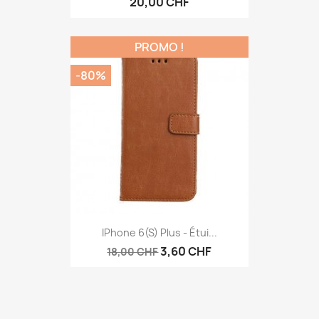
20,00 CHF
PROMO !
-80%
Aperçu rapide

IPhone 6(s) Plus - Étui...
3,60 CHF
18,00 CHF