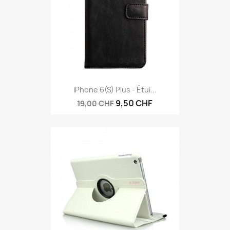
Aperçu rapide

IPhone 6(s) Plus - Étui...
9,50 CHF
19,00 CHF