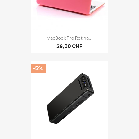
Aperçu rapide

MacBook Pro Retina...
29,00 CHF
-5%