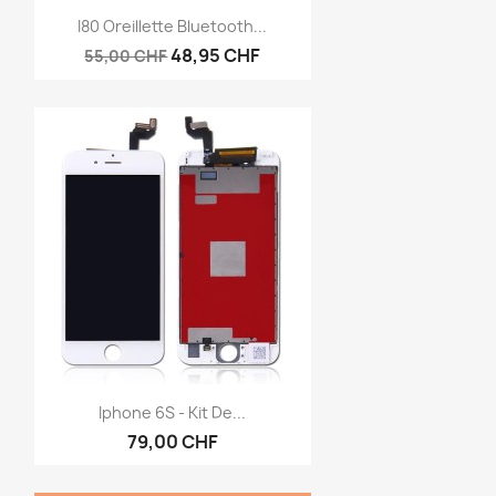
Aperçu rapide

I80 Oreillette Bluetooth...
48,95 CHF
55,00 CHF
Aperçu rapide

Iphone 6S - Kit De...
79,00 CHF