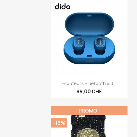
Aperçu rapide

Écouteurs Bluetooth 5.0...
99,00 CHF
PROMO !
-15%