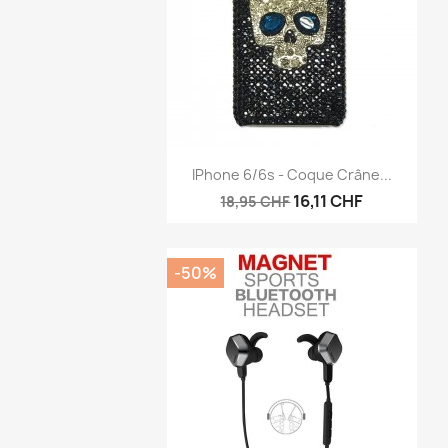
Aperçu rapide

IPhone 6/6s - Coque Crâne...
16,11 CHF
18,95 CHF
-50%