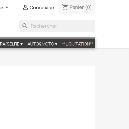
shopping_cart


Panier
(0)
is
Connexion
search
RA/SELFIE▼
AUTO&MOTO▼
**LIQUITATION**