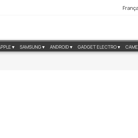
França
APPLE▼
SAMSUNG▼
ANDROID▼
GADGET ELECTRO▼
CAME