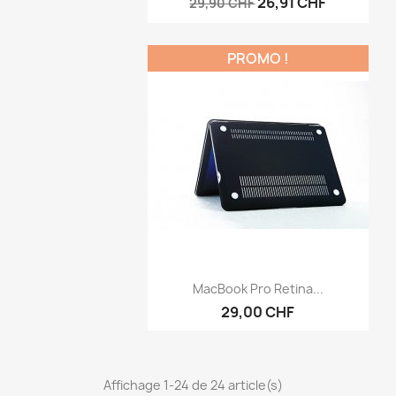
26,91 CHF
29,90 CHF
PROMO !
Aperçu rapide

MacBook Pro Retina...
29,00 CHF
Affichage 1-24 de 24 article(s)