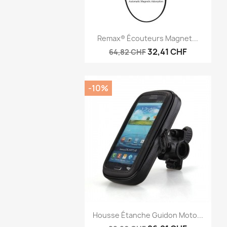
Aperçu rapide

Remax® Écouteurs Magnet...
32,41 CHF
64,82 CHF
-10%
Aperçu rapide

Housse Étanche Guidon Moto...