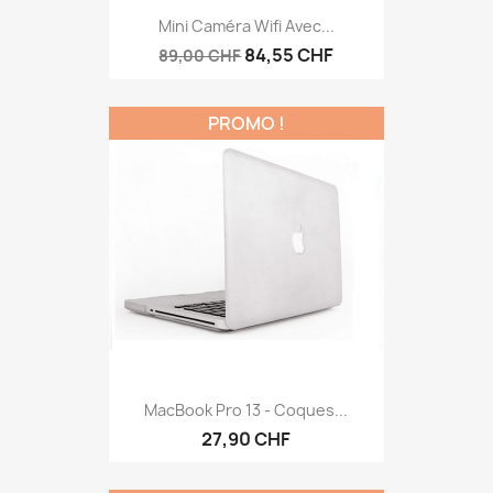
Aperçu rapide

Mini Caméra Wifi Avec...
84,55 CHF
89,00 CHF
PROMO !
Aperçu rapide

MacBook Pro 13 - Coques...
27,90 CHF