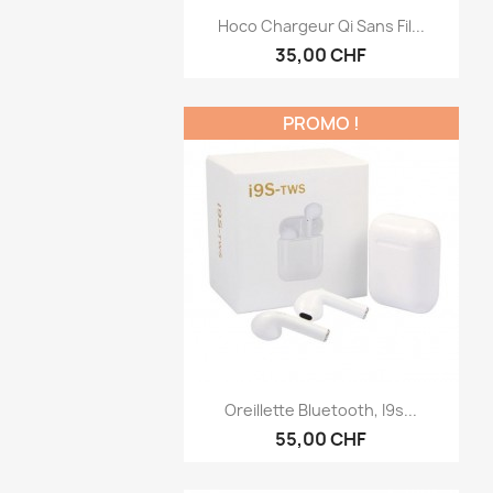
Aperçu rapide

Hoco Chargeur Qi Sans Fil...
35,00 CHF
PROMO !
Aperçu rapide

Oreillette Bluetooth, I9s...
55,00 CHF