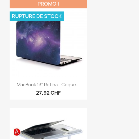
PROMO !
RUPTURE DE STOCK
Aperçu rapide

MacBook 13" Retina - Coque...
27,92 CHF