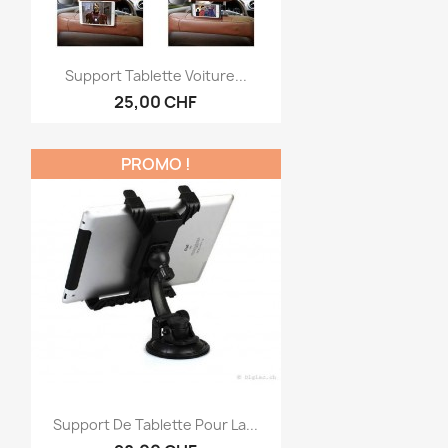
Aperçu rapide

Support Tablette Voiture...
25,00 CHF
PROMO !
Aperçu rapide

Support De Tablette Pour La...