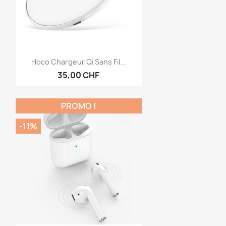
Aperçu rapide

Hoco Chargeur Qi Sans Fil...
35,00 CHF
PROMO !
-11%