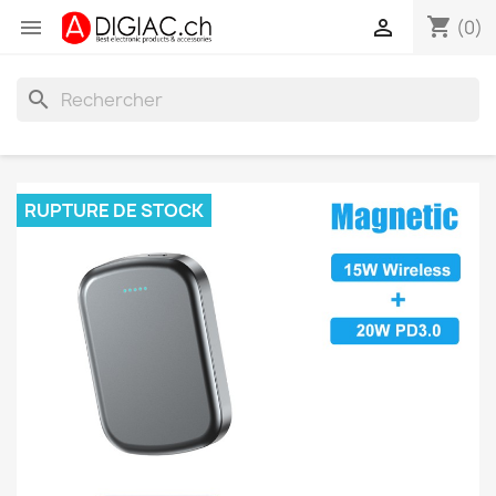
shopping_cart


(0)
search
RUPTURE DE STOCK