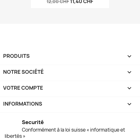
11,40 CHF
12,00 CHF
PRODUITS

NOTRE SOCIÉTÉ

VOTRE COMPTE

INFORMATIONS
keyboard_arrow_down
Securité
Conformément à la loi suisse « informatique et
libertés »