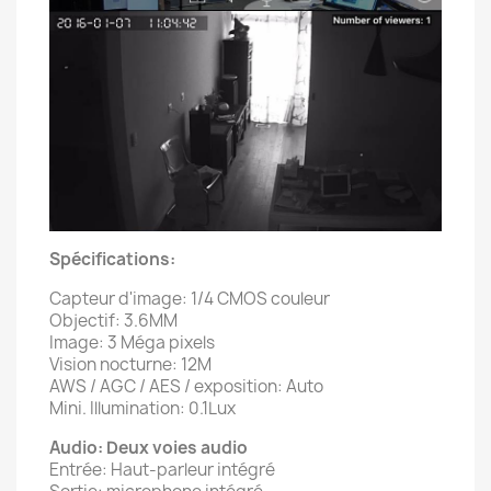
Spécifications:
Capteur d'image: 1/4 CMOS couleur
Objectif: 3.6MM
Image: 3 Méga pixels
Vision nocturne: 12M
AWS / AGC / AES / exposition: Auto
Mini. Illumination: 0.1Lux
Audio: Deux voies audio
Entrée: Haut-parleur intégré