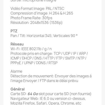
Sortie: microphone intégré
Vidéo Format Image: PAL / NTSC
Compression d'image: H.264 & H.265
Photo Frame Rate: 30fps
Résolution: 2048x1536 (1536p)
PTZ
Pan / Tilt: Horizontal 345; Verticales 90 °
Réseau
Wi-Fi: IEEE 802.11b / g / n
Protocole pris en charge: TCP / UDP / IP / ARP /
ICMP / DHCP / DNS / HTTP / FTP / SMTP / NTP /
PPPoE / UPNP / DDNS / RTSP
Alarme
Détection de mouvement: Envoyer des images à
l'image Envoyer / FTP dans le délai prévu
Général
Carte SD:
64 Go
slot pour carte SD (non fournie)
Navigateur Web: IE 6.0 ou version ci-dessus,
Mozilla Firefox, Safari, Opera, Chrome, etc