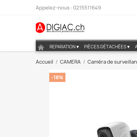
Appelez-nous :
0215511649
REPARATION▼
PIÈCES DÉTACHÉES▼
Accueil
CAMERA
Caméra de surveilla
-18%