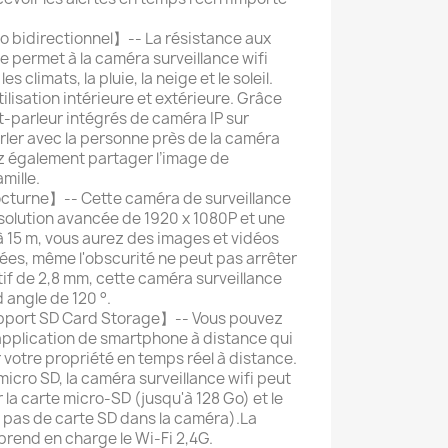
o bidirectionnel】-- La résistance aux
e permet à la caméra surveillance wifi
les climats, la pluie, la neige et le soleil.
ilisation intérieure et extérieure. Grâce
-parleur intégrés de caméra IP sur
rler avec la personne près de la caméra
z également partager l’image de
mille.
octurne】-- Cette caméra de surveillance
ésolution avancée de 1920 x 1080P et une
à 15 m, vous aurez des images et vidéos
llées, même l'obscurité ne peut pas arrêter
ctif de 2,8 mm, cette caméra surveillance
d angle de 120 °.
pport SD Card Storage】-- Vous pouvez
’application de smartphone à distance qui
 votre propriété en temps réel à distance.
 micro SD, la caméra surveillance wifi peut
r la carte micro-SD (jusqu'à 128 Go) et le
( pas de carte SD dans la caméra).La
prend en charge le Wi-Fi 2,4G.