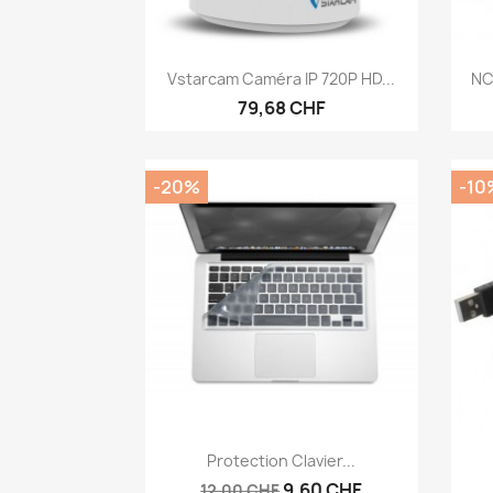
Aperçu rapide

Vstarcam Caméra IP 720P HD...
NC
79,68 CHF
-20%
-10
Aperçu rapide

Protection Clavier...
9,60 CHF
12,00 CHF