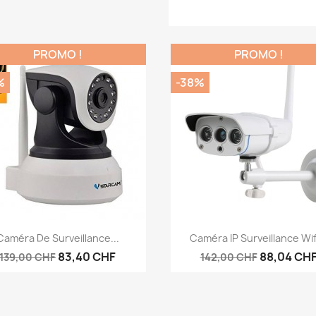
PROMO !
PROMO !
%
-38%
Aperçu rapide
Aperçu rapide


Caméra De Surveillance...
Caméra IP Surveillance Wifi
83,40 CHF
88,04 CH
139,00 CHF
142,00 CHF