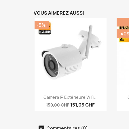
VOUS AIMEREZ AUSSI
-5%
-40
Aperçu rapide

Caméra IP Extérieure WiFi...
151,05 CHF
159,00 CHF
Commentaires (0)