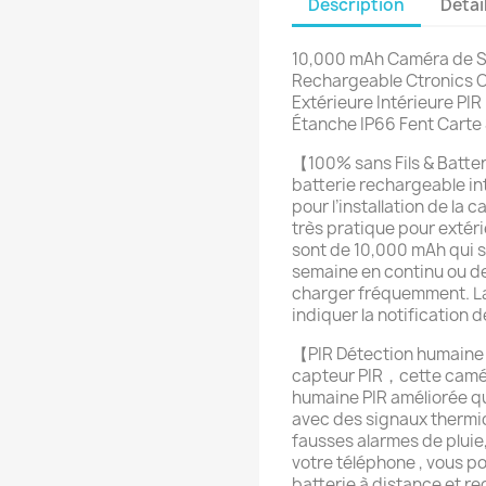
Description
Détai
10,000 mAh Caméra de Sur
Rechargeable Ctronics C
Extérieure Intérieure PI
Étanche IP66 Fent Carte
【100% sans Fils & Batt
batterie rechargeable in
pour l’installation de la 
très pratique pour extéri
sont de 10,000 mAh qui s
semaine en continu ou de 
charger fréquemment. La 
indiquer la notification d
【PIR Détection humaine 
capteur PIR，cette caméra
humaine PIR améliorée qu
avec des signaux thermi
fausses alarmes de pluie,
votre téléphone , vous p
batterie à distance et re