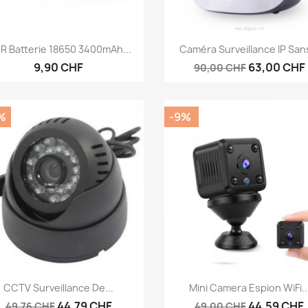
Aperçu rapide
Aperçu rapide


R Batterie 18650 3400mAh...
Caméra Surveillance IP Sans
9,90 CHF
63,00 CHF
90,00 CHF
%
-9%
Aperçu rapide
Aperçu rapide


CCTV Surveillance De...
Mini Camera Espion WiFi..
44,79 CHF
44,59 CHF
49,76 CHF
49,00 CHF