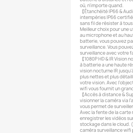
où, n'importe quand.
【Étanchéité IP66 & Audi
intempéries IP66 certifié
sans fil de résister à tous 
Meilleur choix pour une ut
au microphone et au haut
batterie, vous pouvez pa
surveillance. Vous pouve
surveillance avec votre fa
【1080P HD & IR Vision n
à batterie a une haute r
vision nocturne IR jusqu'
plus nettes et plus détai
votre vision. Avec l’obje
wifi vous fournit un gran
【Accès à distance & Su
visionner la caméra via l
vous permet de surveiller
Avec la fente de la carte
enregistrer les vidéos su
stockage dans le cloud. 
caméra surveillance wifi 