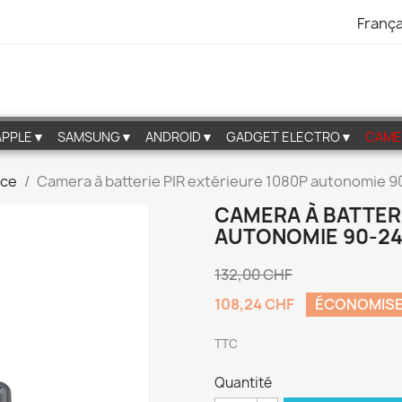
França
APPLE▼
SAMSUNG▼
ANDROID▼
GADGET ELECTRO▼
CAME
nce
Camera à batterie PIR extérieure 1080P autonomie 9
CAMERA À BATTERI
AUTONOMIE 90-24
132,00 CHF
108,24 CHF
ÉCONOMISE
TTC
Quantité