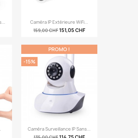
Aperçu rapide

...
Caméra IP Extérieure WiFi...
151,05 CHF
159,00 CHF
PROMO !
-15%
Aperçu rapide

.
Caméra Surveillance IP Sans...
114,75 CHF
135,00 CHF