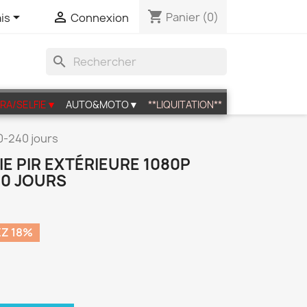
shopping_cart


Panier
(0)
is
Connexion
search
RA/SELFIE▼
AUTO&MOTO▼
**LIQUITATION**
0-240 jours
E PIR EXTÉRIEURE 1080P
0 JOURS
Z 18%