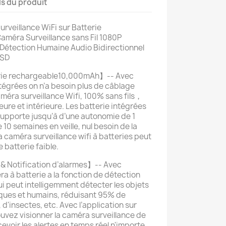
ls du produit
veillance WiFi sur Batterie
améra Surveillance sans Fil 1080P
R Détection Humaine Audio Bidirectionnel
 SD
erie rechargeable10,000mAh】-- Avec
tégrées on n’a besoin plus de câblage
caméra surveillance Wifi, 100% sans fils，
eure et intérieure. Les batterie intégrées
upporte jusqu’à d’une autonomie de 1
10 semaines en veille, nul besoin de la
caméra surveillance wifi à batteries peut
e batterie faible.
& Notification d’alarmes】-- Avec
 à batterie a la fonction de détection
i peut intelligemment détecter les objets
ques et humains, réduisant 95% de
 d'insectes, etc. Avec l’application sur
ouvez visionner la caméra surveillance de
cevoir les alertes en temps réel n'importe