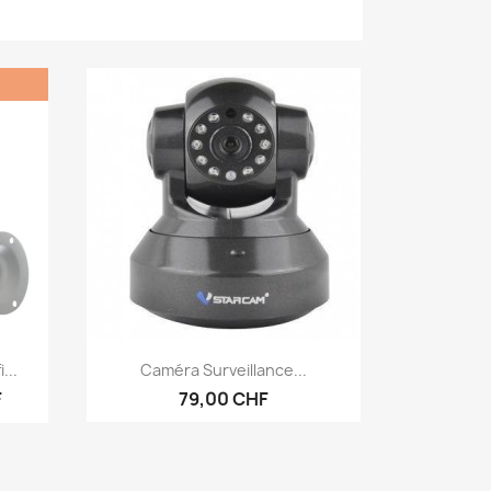
Aperçu rapide

...
Caméra Surveillance...
F
79,00 CHF