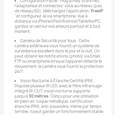
Configuration Facile : Plug & Play, branchez
l'adaptateur et connectez-vous au réseau (pas
de réseau 5G), téléchargez l'application '
FreeIP
' et configurez-le via smartphone. Vue à
distance via iPhone/iPad/Android/Tablette/PC,
gardez un oeil sur vos amours partout et à tout
moment.
Caméra de Sécurité pour Vous : Cette
caméra extérieure vous fournit un système de
surveillance excellent dans le jour et la nuit. On
peut obtenir les notifications (photo) via Email,
FTP ou smartphone lorsque l'appareil détecte le
mouvement, la caméra vous fournit la protection
24/7.
Vision Nocturne & Étanche Certifié IP66 :
Dispose plusieur IR LED, avec le filtre infrarouge
intégré IR-CUT, vision nocturne supporte
jusqu'à
30 mètres
. Conçu pour une utilisation
en plein air, coque métallique, certification
étanche IP66, anti-poussière, même par temps
terrible, il peut garder un fonctionnement stable