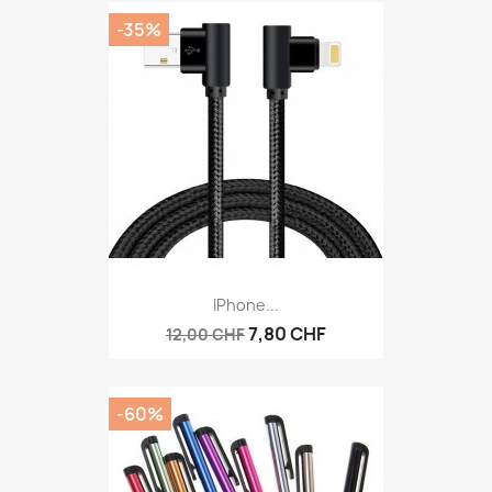
-35%
IPhone...
7,80 CHF
12,00 CHF
-60%