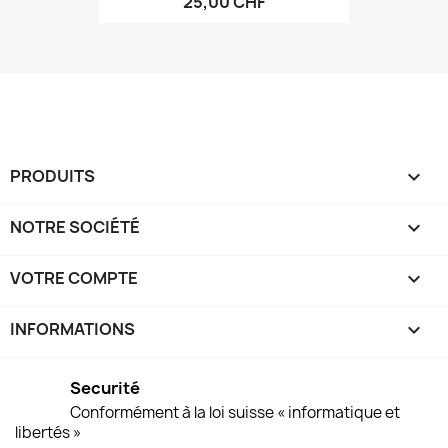
25,00 CHF
PRODUITS

NOTRE SOCIÉTÉ

VOTRE COMPTE

INFORMATIONS
keyboard_arrow_down
Securité
Conformément à la loi suisse « informatique et
libertés »