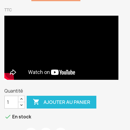
TTC
Quantité

AJOUTER AU PANIER

En stock