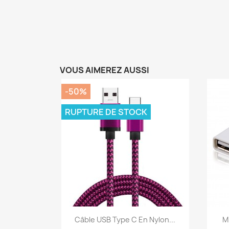
VOUS AIMEREZ AUSSI
-50%
RUPTURE DE STOCK
Aperçu rapide

Câble USB Type C En Nylon...
M