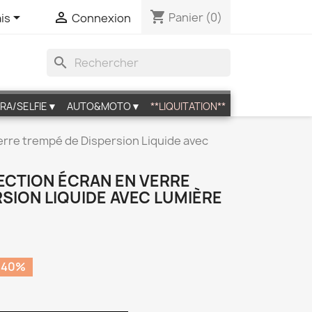
shopping_cart


Panier
(0)
is
Connexion
search
RA/SELFIE▼
AUTO&MOTO▼
**LIQUITATION**
erre trempé de Dispersion Liquide avec
ECTION ÉCRAN EN VERRE
SION LIQUIDE AVEC LUMIÈRE
 40%