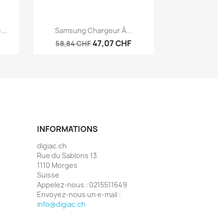
Aperçu rapide

...
Samsung Chargeur À...
47,07 CHF
58,84 CHF
INFORMATIONS
digiac.ch
Rue du Sablons 13
1110 Morges
Suisse
Appelez-nous :
0215511649
Envoyez-nous un e-mail :
info@digiac.ch