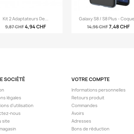
Aperçu rapide
Aperçu rapide


Kit 2 Adaptateurs De...
Galaxy S8 / S8 Plus - Coque
4,94 CHF
7,48 CHF
9,87 CHF
14,96 CHF
E SOCIÉTÉ
VOTRE COMPTE
son
Informations personnelles
ns légales
Retours produit
ions d'utilisation
Commandes
ctez-nous
Avoirs
u site
Adresses
 magasin
Bons de réduction