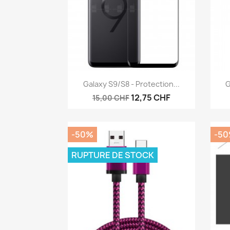
Aperçu rapide

Galaxy S9/S8 - Protection...
G
12,75 CHF
15,00 CHF
-50%
-5
RUPTURE DE STOCK