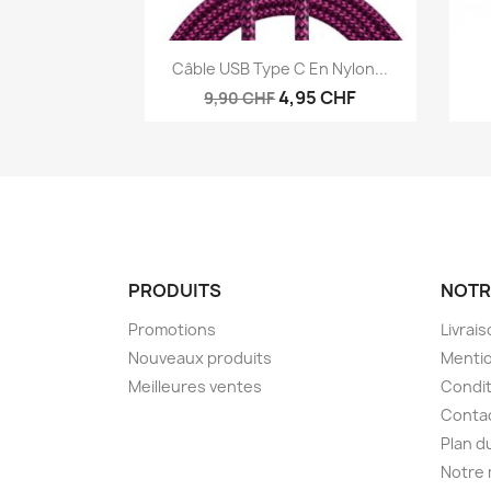
Aperçu rapide

Câble USB Type C En Nylon...
4,95 CHF
9,90 CHF
PRODUITS
NOTR
Promotions
Livrai
Nouveaux produits
Mentio
Meilleures ventes
Condit
Conta
Plan d
Notre