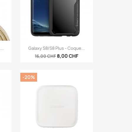
Aperçu rapide

..
Galaxy S8/S8 Plus - Coque...
8,00 CHF
16,00 CHF
-20%