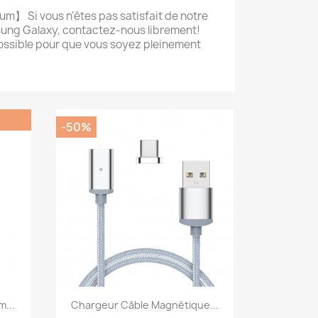
um】 Si vous n'êtes pas satisfait de notre
ung Galaxy, contactez-nous librement!
ossible pour que vous soyez pleinement
-50%
Aperçu rapide

...
Chargeur Câble Magnétique...