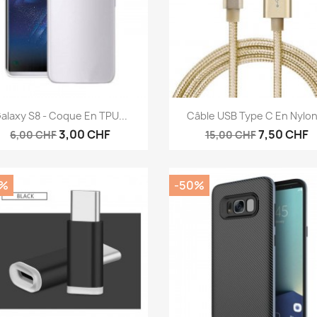
Aperçu rapide
Aperçu rapide


alaxy S8 - Coque En TPU...
Câble USB Type C En Nylon.
3,00 CHF
7,50 CHF
6,00 CHF
15,00 CHF
0%
-50%