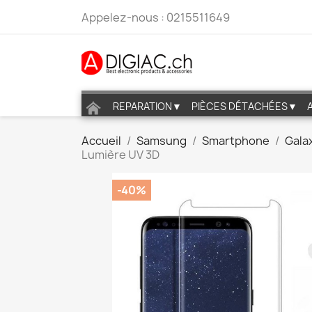
Appelez-nous :
0215511649
REPARATION▼
PIÈCES DÉTACHÉES▼
Accueil
Samsung
Smartphone
Galax
Lumière UV 3D
-40%