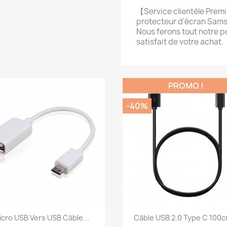
【Service clientèle Premi
protecteur d'écran Sams
Nous ferons tout notre p
satisfait de votre achat.
PROMO !
-40%
Aperçu rapide
Aperçu rapide


icro USB Vers USB Câble...
Câble USB 2.0 Type C 100cm