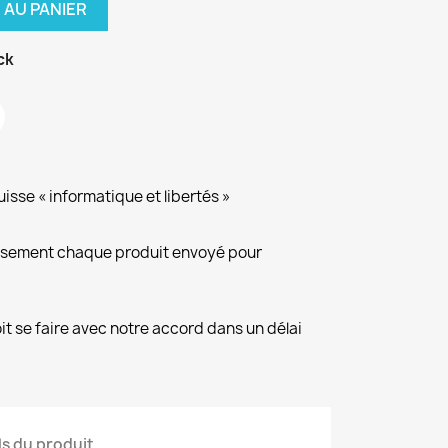
 AU PANIER
ck
isse « informatique et libertés »
eusement chaque produit envoyé pour
it se faire avec notre accord dans un délai
ls du produit