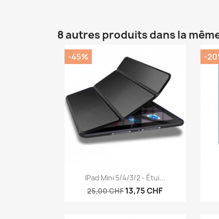
8 autres produits dans la même
-45%
-2
Aperçu rapide

IPad Mini 5/4/3/2 - Étui...
13,75 CHF
25,00 CHF