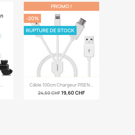
PROMO !
-20%
RUPTURE DE STOCK
Aperçu rapide

..
Câble 100cm Chargeur PISEN...
19,60 CHF
24,50 CHF