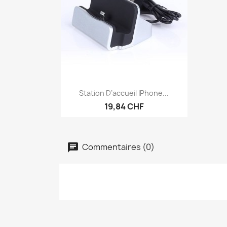
Aperçu rapide

Station D’accueil IPhone...
19,84 CHF
Commentaires (0)