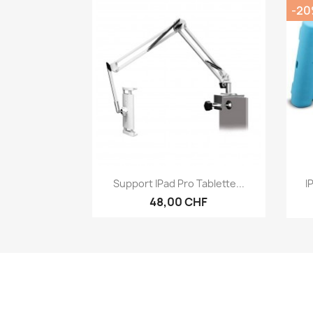
-2
Aperçu rapide

Support IPad Pro Tablette...
I
48,00 CHF