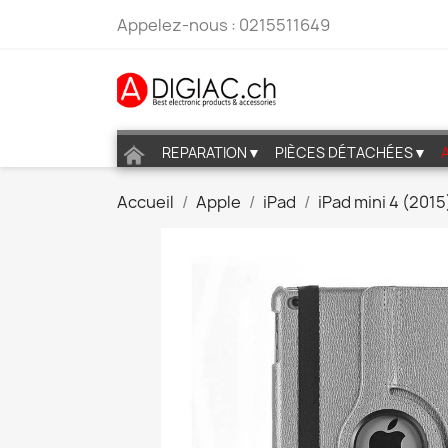
Appelez-nous :
0215511649
REPARATION▼
PIÈCES DÉTACHÉES▼
Accueil
Apple
iPad
iPad mini 4 (2015