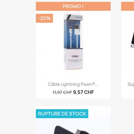
PROMO !
-20%
Aperçu rapide

Câble Lightning Pisen®...
Sup
9,57 CHF
11,97 CHF
RUPTURE DE STOCK