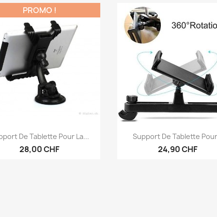
PROMO !
Aperçu rapide
Aperçu rapide


port De Tablette Pour La...
Support De Tablette Pour.
28,00 CHF
24,90 CHF