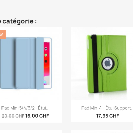
 catégorie :
0%
Aperçu rapide
Aperçu rapide


IPad Mini 5/4/3/2 - Étui...
IPad Mini 4 - Étui Support..
16,00 CHF
17,95 CHF
20,00 CHF