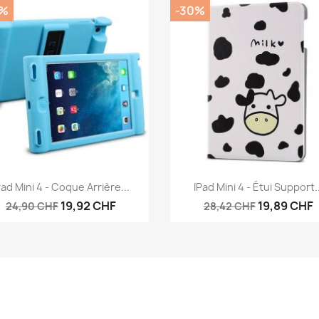
0%
-30%
Aperçu rapide
Aperçu rapide


Pad Mini 4 - Coque Arrière...
IPad Mini 4 - Étui Support..
19,92 CHF
19,89 CHF
24,90 CHF
28,42 CHF