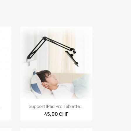
Aperçu rapide

.
Support IPad Pro Tablette...
45,00 CHF