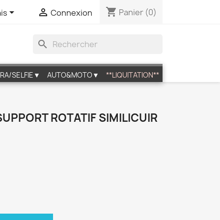
shopping_cart


Panier
(0)
is
Connexion
search
RA/SELFIE▼
AUTO&MOTO▼
**LIQUITATION**
I SUPPORT ROTATIF SIMILICUIR