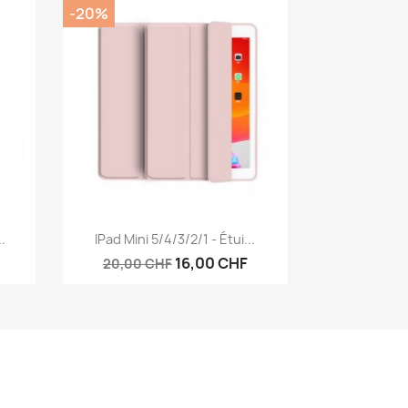
-20%
Aperçu rapide

.
IPad Mini 5/4/3/2/1 - Étui...
16,00 CHF
20,00 CHF