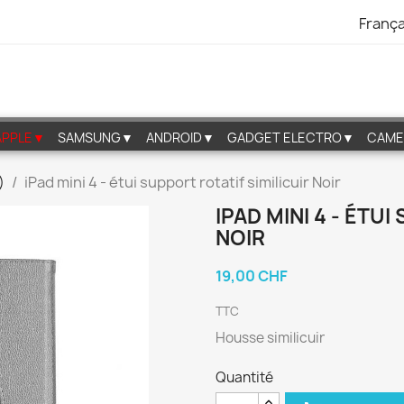
França
APPLE▼
SAMSUNG▼
ANDROID▼
GADGET ELECTRO▼
CAME
)
iPad mini 4 - étui support rotatif similicuir Noir
IPAD MINI 4 - ÉTU
NOIR
19,00 CHF
TTC
Housse similicuir
Quantité