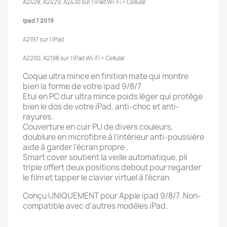
A2428, A2429, A2430 sur l’iPad Wi-Fi + Cellular
ipad 7 2019
A2197 sur l’iPad
A2200, A2198 sur l’iPad Wi-Fi + Cellular
Coque ultra mince en finition mate qui montre
bien la forme de votre ipad 9/8/7
Etui en PC dur ultra mince poids léger qui protège
bien le dos de votre iPad, anti-choc et anti-
rayures.
Couverture en cuir PU de divers couleurs,
doublure en microfibre à l'intérieur anti-poussière
aide à garder l'écran propre .
Smart cover soutient la veille automatique, pli
triple offert deux positions debout pour regarder
le film et tapper le clavier virtuel à l'écran.
Conçu UNIQUEMENT pour Apple ipad 9/8/7. Non-
compatible avec d'autres modèles iPad.