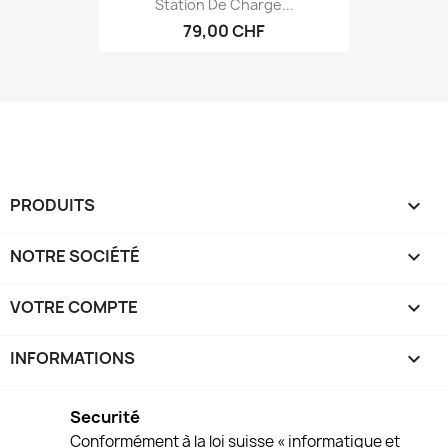
Station De Charge...
79,00 CHF
PRODUITS

NOTRE SOCIÉTÉ

VOTRE COMPTE

INFORMATIONS
keyboard_arrow_down
Securité
Conformément à la loi suisse « informatique et