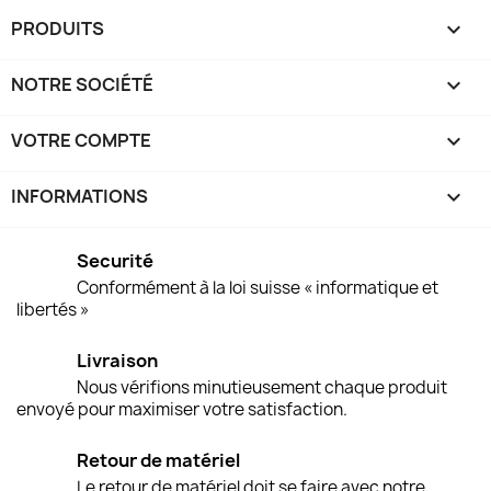
PRODUITS

NOTRE SOCIÉTÉ

VOTRE COMPTE

INFORMATIONS
keyboard_arrow_down
Securité
Conformément à la loi suisse « informatique et
libertés »
Livraison
Nous vérifions minutieusement chaque produit
envoyé pour maximiser votre satisfaction.
Retour de matériel
Le retour de matériel doit se faire avec notre