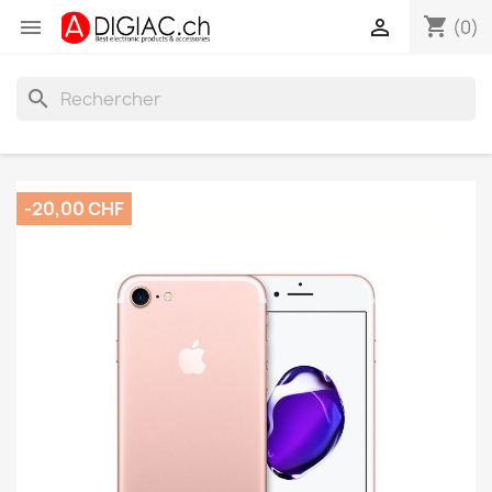
shopping_cart


(0)
search
-20,00 CHF