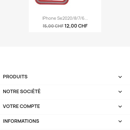
IPhone Se2020/8/7/6...
12,00 CHF
15,00 CHF
PRODUITS

NOTRE SOCIÉTÉ

VOTRE COMPTE

INFORMATIONS
keyboard_arrow_down