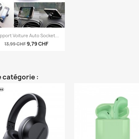
Aperçu rapide

pport Voiture Auto Socket...
9,79 CHF
13,99 CHF
 catégorie :