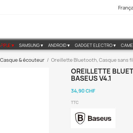
França
APPLE▼
SAMSUNG▼
ANDROID▼
GADGET ELECTRO▼
CAME
Casque & écouteur
Oreillette Bluetooth, Casque sans fi
OREILLETTE BLUE
BASEUS V4.1
34,90 CHF
TTC