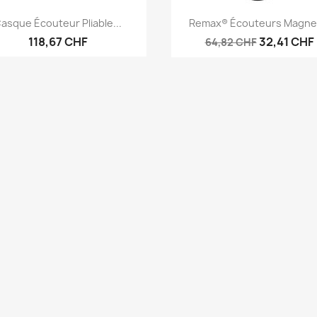
Aperçu rapide
Aperçu rapide


asque Écouteur Pliable...
Remax® Écouteurs Magnet
118,67 CHF
32,41 CHF
64,82 CHF