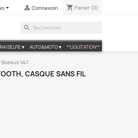
shopping_cart


Panier
(0)
is
Connexion
search
RA/SELFIE▼
AUTO&MOTO▼
**LIQUITATION**
l Baseus V4.1
TOOTH, CASQUE SANS FIL