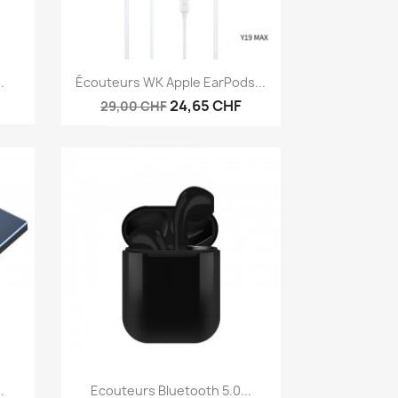
Aperçu rapide

.
Écouteurs WK Apple EarPods...
24,65 CHF
29,00 CHF
Aperçu rapide

.
Ecouteurs Bluetooth 5.0...