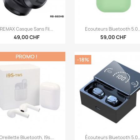
Aperçu rapide
Aperçu rapide


REMAX Casque Sans Fil...
Ecouteurs Bluetooth 5.0..
49,00 CHF
59,00 CHF
PROMO !
-18%
Aperçu rapide
Aperçu rapide


Oreillette Bluetooth, I9s...
Écouteurs Bluetooth 5.0..