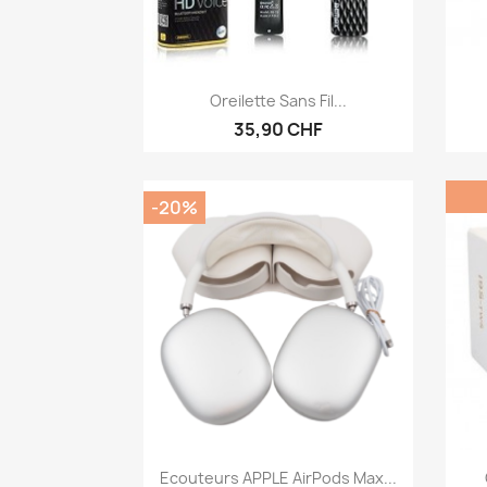
Aperçu rapide

Oreilette Sans Fil...
35,90 CHF
-20%
Aperçu rapide

Ecouteurs APPLE AirPods Max...