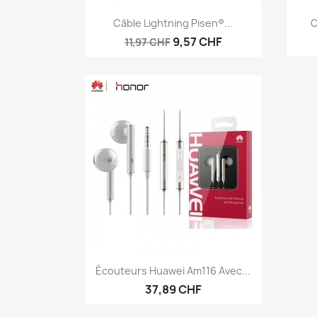
Aperçu rapide

Câble Lightning Pisen®...
C
9,57 CHF
11,97 CHF
Aperçu rapide

Écouteurs Huawei Am116 Avec...
37,89 CHF