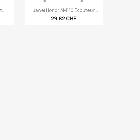
Aperçu rapide

...
Huawei Honor AM110 Écouteur...
29,82 CHF