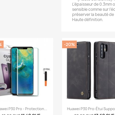
L'épaisseur de 0.3mm of
sensible comme sur l'é
préserver la beauté de
Haute définition.
%
-20%
Aperçu rapide
Aperçu rapide


wei P30 Pro - Protection...
Huawei P30 Pro-Étui Suppor