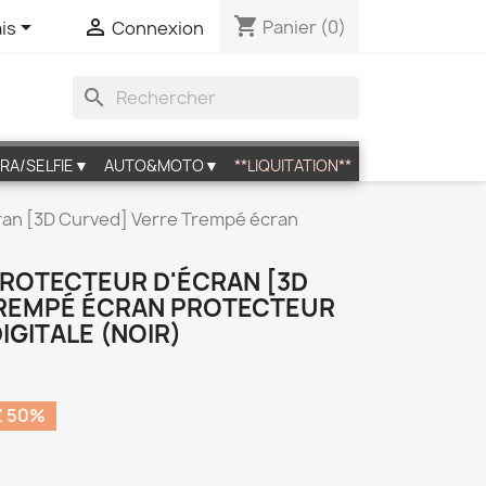
shopping_cart


Panier
(0)
is
Connexion
search
RA/SELFIE▼
AUTO&MOTO▼
**LIQUITATION**
ran [3D Curved] Verre Trempé écran
PROTECTEUR D'ÉCRAN [3D
TREMPÉ ÉCRAN PROTECTEUR
IGITALE (NOIR)
 50%