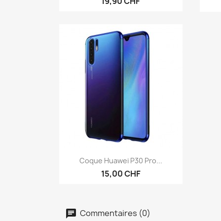
19,90 CHF
Aperçu rapide

Coque Huawei P30 Pro...
15,00 CHF
Commentaires (0)