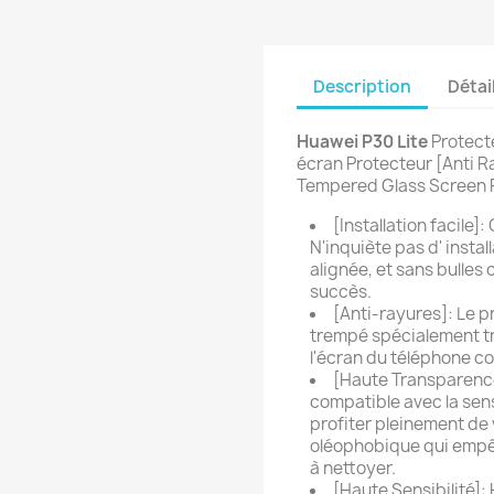
Description
Détai
Huawei P30
Lite
Protect
écran Protecteur [Anti Ra
Tempered Glass Screen 
[Installation facile
N'inquiète pas d' instal
alignée, et sans bulles c
succès.
[Anti-rayures]: Le p
trempé spécialement tr
l'écran du téléphone co
[Haute Transparenc
compatible avec la sens
profiter pleinement de 
oléophobique qui empêc
à nettoyer.
[Haute Sensibilité]: