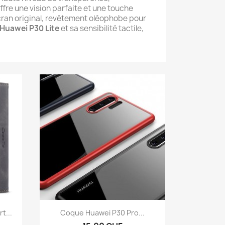
fre une vision parfaite et une touche
cran original, revêtement oléophobe pour
Huawei P30 Lite
et sa sensibilité tactile,
Aperçu rapide

t...
Coque Huawei P30 Pro...