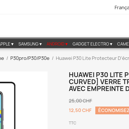
França
APPLE▼
SAMSUNG▼
ANDROID▼
GADGET ELECTRO▼
CAME
ne
P30pro/P30/P30e
Huawei P30 Lite Protecteur D'éc
HUAWEI P30 LITE 
CURVED] VERRE 
AVEC EMPREINTE D
25,00 CHF
12,50 CHF
ÉCONOMISEZ
TTC