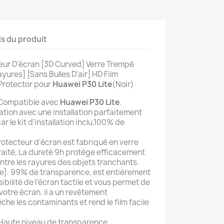
ls du produit
eur D'écran [3D Curved] Verre Trempé
yures] [Sans Bulles D'air] HD Film
Protector pour
Huawei P30
Lite
(Noir)
]: Compatible avec
Huawei P30 Lite
.
lation avec une installation parfaitement
ar le kit d'installation inclu,100% de
rotecteur d'écran est fabriqué en verre
aité, La dureté 9h protège efficacement
ntre les rayures des objets tranchants.
e]: 99% de transparence, est entièrement
ibilité de l'écran tactile et vous permet de
votre écran. il a un revêtement
he les contaminants et rend le film facile
 Haute niveau de transparence,