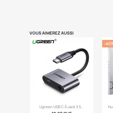
VOUS AIMEREZ AUSSI
-40
Aperçu rapide

Ugreen USB C À Jack 3.5...
Hua