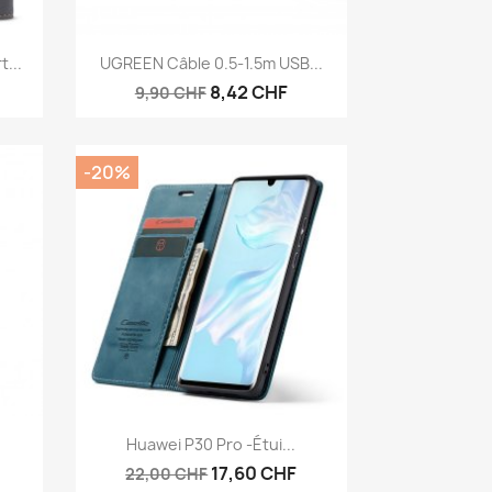
Aperçu rapide

...
UGREEN Câble 0.5-1.5m USB...
8,42 CHF
9,90 CHF
-20%
Aperçu rapide

Huawei P30 Pro -étui...
17,60 CHF
22,00 CHF