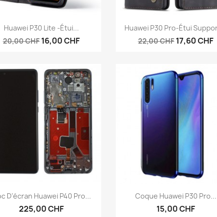
Aperçu rapide
Aperçu rapide


Huawei P30 Lite -étui...
Huawei P30 Pro-Étui Support
16,00 CHF
17,60 CHF
20,00 CHF
22,00 CHF
Aperçu rapide
Aperçu rapide


oc D'écran Huawei P40 Pro...
Coque Huawei P30 Pro...
225,00 CHF
15,00 CHF