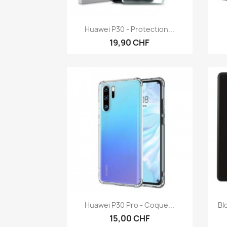
Aperçu rapide

Huawei P30 - Protection...
19,90 CHF
Aperçu rapide

Huawei P30 Pro - Coque...
Bl
15,00 CHF