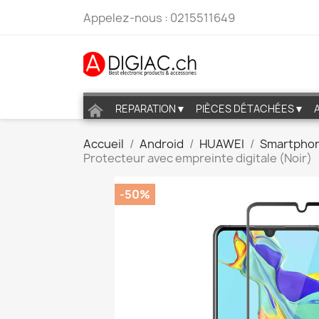
Appelez-nous :
0215511649
REPARATION▼
PIÈCES DÉTACHÉES▼
Accueil
Android
HUAWEI
Smartpho
Protecteur avec empreinte digitale (Noir)
-50%