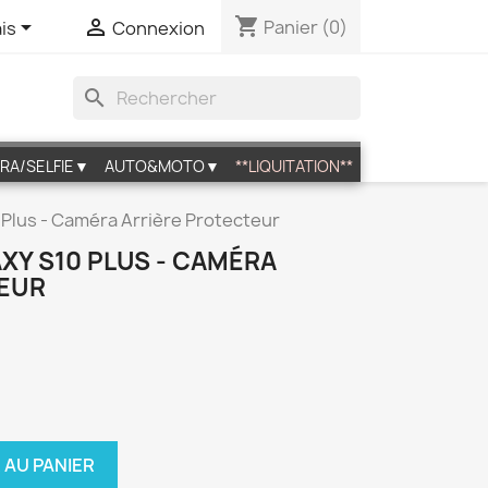
shopping_cart


Panier
(0)
is
Connexion
search
RA/SELFIE▼
AUTO&MOTO▼
**LIQUITATION**
0 Plus - Caméra Arrière Protecteur
AXY S10 PLUS - CAMÉRA
TEUR
 AU PANIER