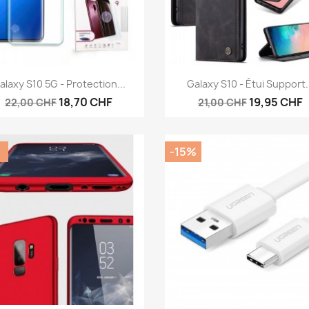
Aperçu rapide
Aperçu rapide


alaxy S10 5G - Protection...
Galaxy S10 - Étui Support.
18,70 CHF
19,95 CHF
22,00 CHF
21,00 CHF
%
-15%