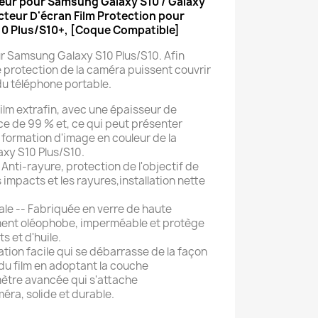
eur pour Samsung Galaxy S10 / Galaxy
cteur D'écran Film Protection pour
0 Plus/S10+, [Coque Compatible]
r Samsung Galaxy S10 Plus/S10. Afin
e protection de la caméra puissent couvrir
du téléphone portable.
Film extrafin, avec une épaisseur de
e de 99 % et, ce qui peut présenter
a formation d'image en couleur de la
xy S10 Plus/S10.
Anti-rayure, protection de l'objectif de
 impacts et les rayures,installation nette
ale -- Fabriquée en verre de haute
ment oléophobe, imperméable et protège
s et d'huile.
allation facile qui se débarrasse de la façon
 du film en adoptant la couche
tre avancée qui s'attache
ra, solide et durable.