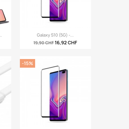
Aperçu rapide

..
Galaxy S10 (5G) -...
16,92 CHF
19,90 CHF
-15%