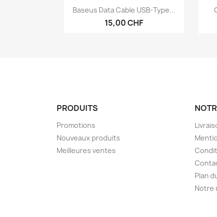
Aperçu rapide

Baseus Data Cable USB-Type...
15,00 CHF
PRODUITS
NOTR
Promotions
Livrai
Nouveaux produits
Mentio
Meilleures ventes
Condit
Conta
Plan d
Notre