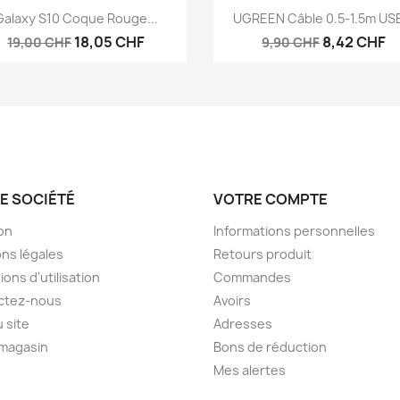
Aperçu rapide
Aperçu rapide


Galaxy S10 Coque Rouge...
UGREEN Câble 0.5-1.5m USB
18,05 CHF
8,42 CHF
19,00 CHF
9,90 CHF
E SOCIÉTÉ
VOTRE COMPTE
son
Informations personnelles
ns légales
Retours produit
ions d'utilisation
Commandes
ctez-nous
Avoirs
u site
Adresses
 magasin
Bons de réduction
Mes alertes