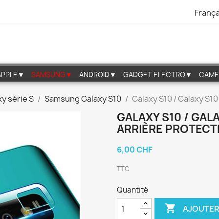
França
APPLE▼
SAMSUNG▼
ANDROID▼
GADGET ELECTRO▼
CAME
y série S
Samsung Galaxy S10
Galaxy S10 / Galaxy S1
GALAXY S10 / GAL
ARRIÈRE PROTEC
6,00 CHF
TTC
Quantité

AJOUTER