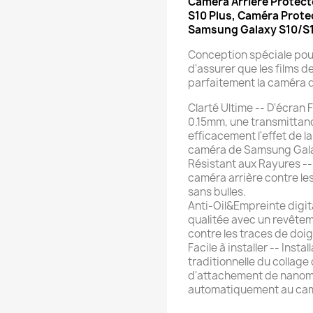
Caméra Arrière Protect
S10 Plus, Caméra Prote
Samsung Galaxy S10/S1
Conception spéciale pou
d'assurer que les films d
parfaitement la caméra 
Clarté Ultime -- D'écran 
0.15mm, une transmittanc
efficacement l'effet de l
caméra de Samsung Gala
Résistant aux Rayures -- 
caméra arrière contre les
sans bulles.
Anti-Oil&Empreinte digit
qualitée avec un revête
contre les traces de doigt
Facile à installer -- Inst
traditionnelle du collage
d'attachement de nanomè
automatiquement au camé