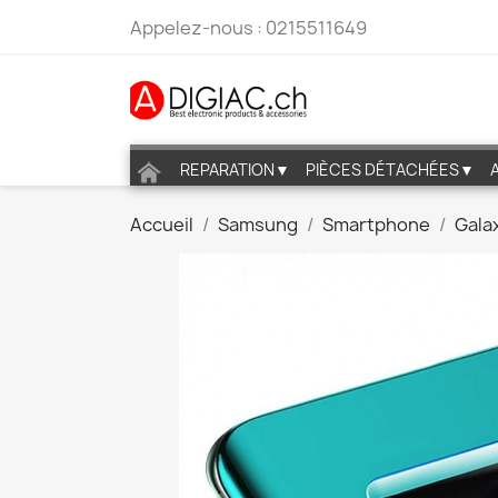
Appelez-nous :
0215511649
REPARATION▼
PIÈCES DÉTACHÉES▼
Accueil
Samsung
Smartphone
Galax