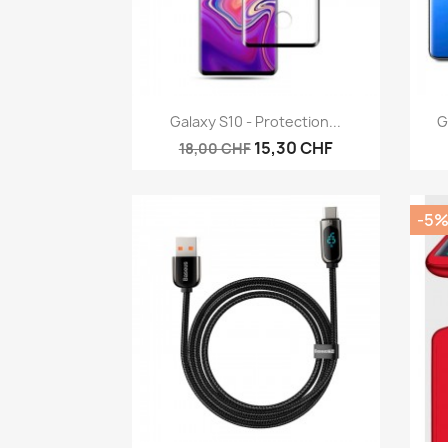
Aperçu rapide

Galaxy S10 - Protection...
G
15,30 CHF
18,00 CHF
-5