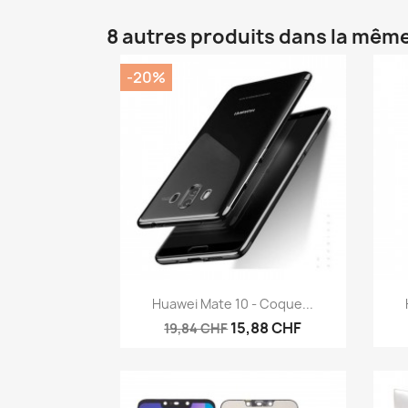
8 autres produits dans la même
-20%
Aperçu rapide

Huawei Mate 10 - Coque...
15,88 CHF
19,84 CHF