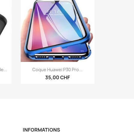
Aperçu rapide

e...
Coque Huawei P30 Pro...
35,00 CHF
INFORMATIONS