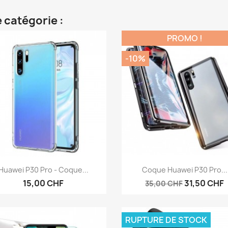
 catégorie :
PROMO !
-10%
Aperçu rapide
Aperçu rapide


Huawei P30 Pro - Coque...
Coque Huawei P30 Pro...
15,00 CHF
31,50 CHF
35,00 CHF
RUPTURE DE STOCK