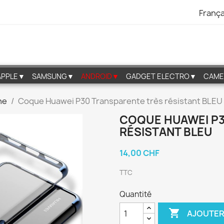
França
APPLE▼
SAMSUNG▼
ANDROID▼
GADGET ELECTRO▼
CAME
ne
Coque Huawei P30 Transparente très résistant BLEU
COQUE HUAWEI P3
RÉSISTANT BLEU
14,00 CHF
TTC
Quantité

AJOUTER