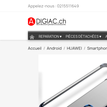
Appelez-nous :
0215511649
REPARATION▼
PIÈCES DÉTACHÉES▼
Accueil
Android
HUAWEI
Smartpho