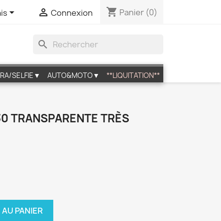
shopping_cart


Panier
(0)
is
Connexion
search
RA/SELFIE▼
AUTO&MOTO▼
**LIQUITATION**
0 TRANSPARENTE TRÈS
 AU PANIER