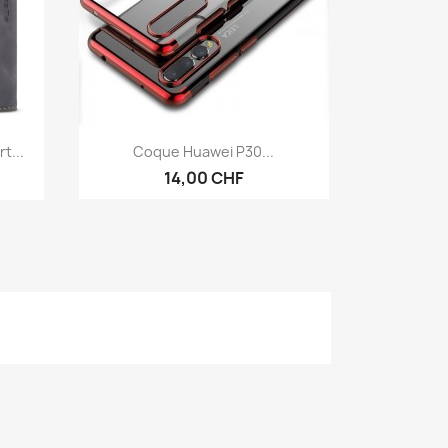
Aperçu rapide

t...
Coque Huawei P30...
14,00 CHF