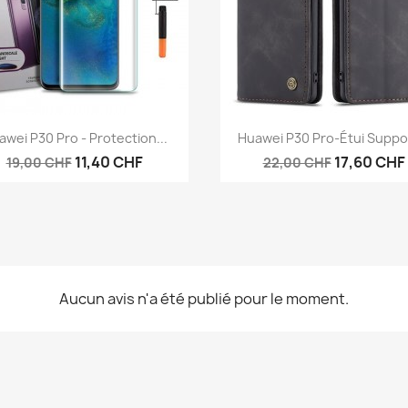
Aperçu rapide
Aperçu rapide


wei P30 Pro - Protection...
Huawei P30 Pro-Étui Suppor
11,40 CHF
17,60 CHF
19,00 CHF
22,00 CHF
Aucun avis n'a été publié pour le moment.