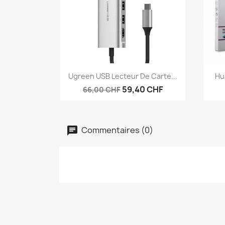
Aperçu rapide

Ugreen USB Lecteur De Carte...
Hua
59,40 CHF
66,00 CHF
Commentaires (0)