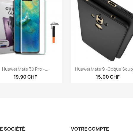
Aperçu rapide
Aperçu rapide


Huawei Mate 30 Pro -...
Huawei Mate 9 -coque Soupl
19,90 CHF
15,00 CHF
E SOCIÉTÉ
VOTRE COMPTE