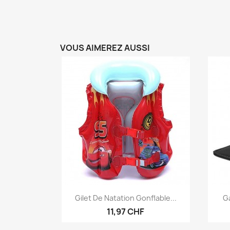
VOUS AIMEREZ AUSSI
Aperçu rapide

Gilet De Natation Gonflable...
Ga
11,97 CHF