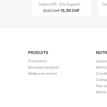
Aperçu rapide

Galaxy A35 - Étui Support...
Ce
15,30 CHF
18,00 CHF
PRODUITS
NOTR
Promotions
Livrai
Nouveaux produits
Mentio
Meilleures ventes
Condit
Conta
Plan d
Notre