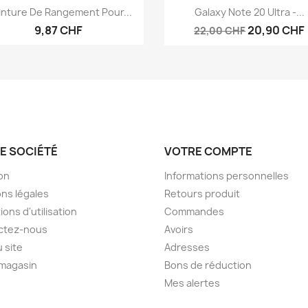
Aperçu rapide
Aperçu rapide


inture De Rangement Pour...
Galaxy Note 20 Ultra -...
9,87 CHF
20,90 CHF
22,00 CHF
E SOCIÉTÉ
VOTRE COMPTE
son
Informations personnelles
ns légales
Retours produit
ions d'utilisation
Commandes
ctez-nous
Avoirs
u site
Adresses
 magasin
Bons de réduction
Mes alertes