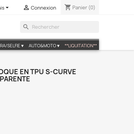
shopping_cart


Panier
(0)
is
Connexion
search
RA/SELFIE▼
AUTO&MOTO▼
**LIQUITATION**
COQUE EN TPU S-CURVE
SPARENTE