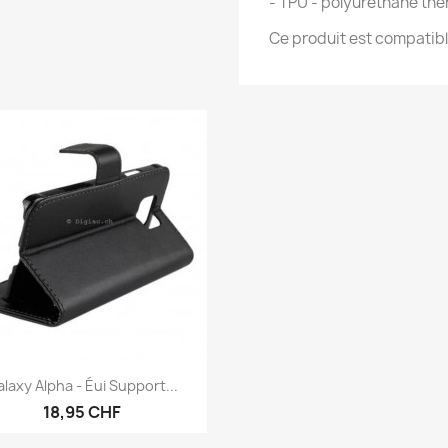
- TPU - polyuréthane th
Ce produit est compatib
Aperçu rapide

laxy Alpha - Éui Support...
18,95 CHF