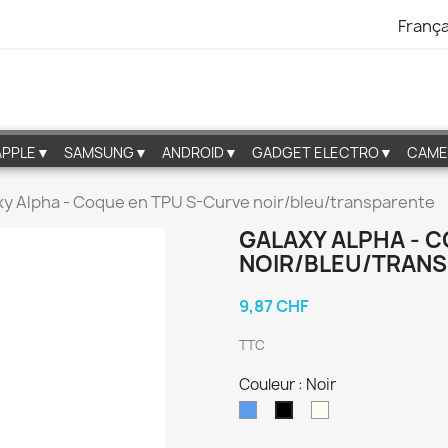
França
APPLE▼
SAMSUNG▼
ANDROID▼
GADGET ELECTRO▼
CAME
xy Alpha - Coque en TPU S-Curve noir/bleu/transparente
GALAXY ALPHA - 
NOIR/BLEU/TRAN
9,87 CHF
TTC
Couleur : Noir
Bleu
Transparent
Noir