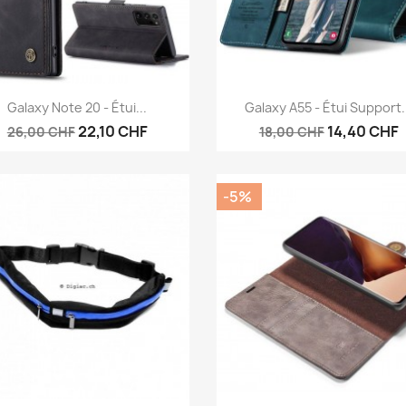
Aperçu rapide
Aperçu rapide


Galaxy Note 20 - Étui...
Galaxy A55 - Étui Support.
22,10 CHF
14,40 CHF
26,00 CHF
18,00 CHF
-5%