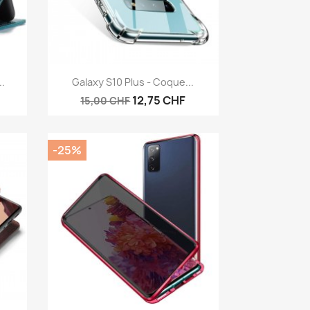
Aperçu rapide

..
Galaxy S10 Plus - Coque...
12,75 CHF
15,00 CHF
-25%