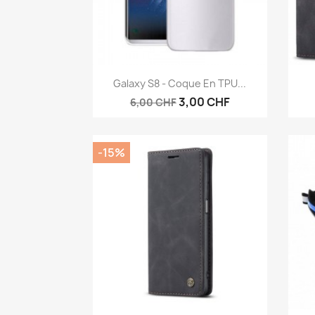
Aperçu rapide

Galaxy S8 - Coque En TPU...
3,00 CHF
6,00 CHF
-15%