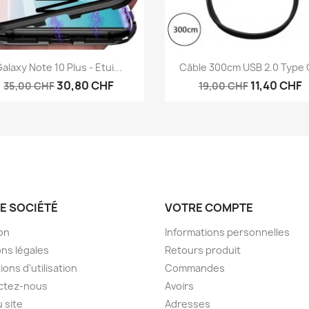
Aperçu rapide
Aperçu rapide


alaxy Note 10 Plus - Etui...
Câble 300cm USB 2.0 Type C
30,80 CHF
11,40 CHF
35,00 CHF
19,00 CHF
E SOCIÉTÉ
VOTRE COMPTE
son
Informations personnelles
ns légales
Retours produit
ions d'utilisation
Commandes
ctez-nous
Avoirs
u site
Adresses