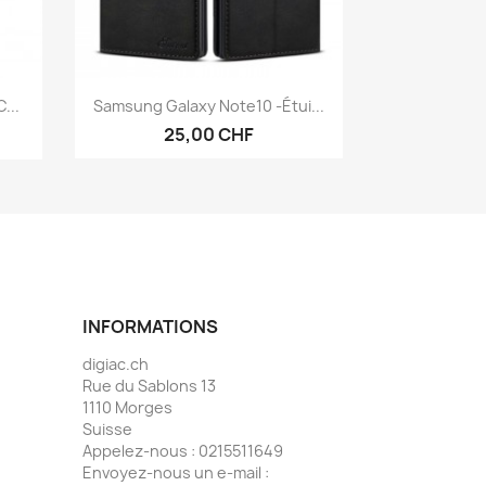
Aperçu rapide

...
Samsung Galaxy Note10 -étui...
25,00 CHF
INFORMATIONS
digiac.ch
Rue du Sablons 13
1110 Morges
Suisse
Appelez-nous :
0215511649
Envoyez-nous un e-mail :