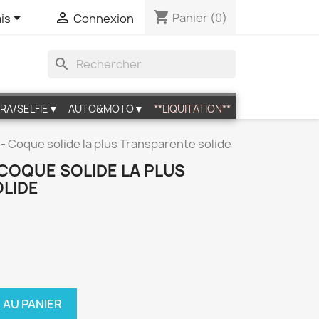
shopping_cart


Panier
(0)
is
Connexion
search
RA/SELFIE▼
AUTO&MOTO▼
**LIQUITATION**
 - Coque solide la plus Transparente solide
 COQUE SOLIDE LA PLUS
LIDE
 AU PANIER