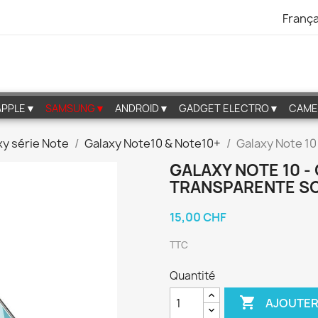
França
APPLE▼
SAMSUNG▼
ANDROID▼
GADGET ELECTRO▼
CAME
xy série Note
Galaxy Note10 & Note10+
Galaxy Note 10
GALAXY NOTE 10 -
TRANSPARENTE SO
15,00 CHF
TTC
Quantité

AJOUTER