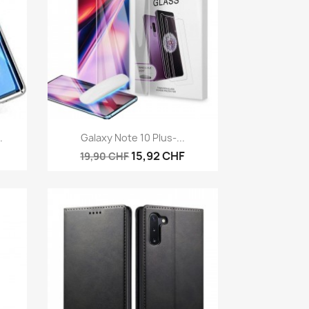
Aperçu rapide

.
Galaxy Note 10 Plus-...
15,92 CHF
19,90 CHF