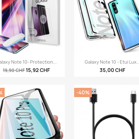
Aperçu rapide
Aperçu rapide


alaxy Note 10- Protection...
Galaxy Note 10 - Etui Lux..
15,92 CHF
35,00 CHF
19,90 CHF
%
-40%