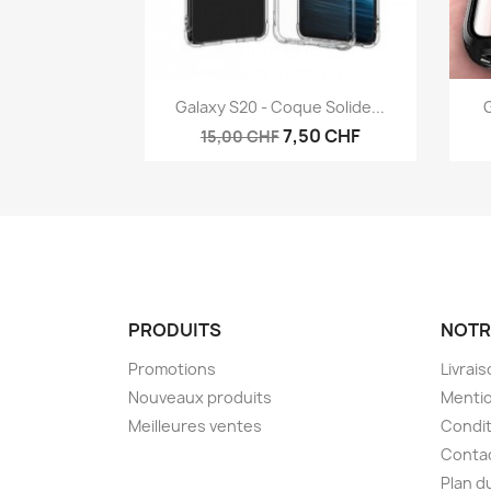
Aperçu rapide

Galaxy S20 - Coque Solide...
G
7,50 CHF
15,00 CHF
PRODUITS
NOTR
Promotions
Livrai
Nouveaux produits
Mentio
Meilleures ventes
Condit
Conta
Plan d