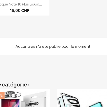
Aperçu rapide

oque Note 10 Plus Liquid...
15,00 CHF
Aucun avis n'a été publié pour le moment.
 catégorie :
0%