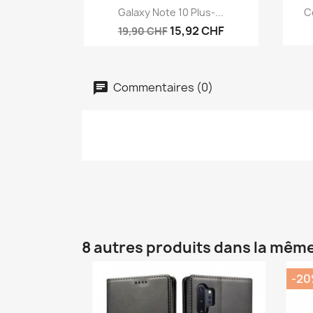
Aperçu rapide

Galaxy Note 10 Plus-...
C
15,92 CHF
19,90 CHF
Commentaires (0)
8 autres produits dans la même
-2