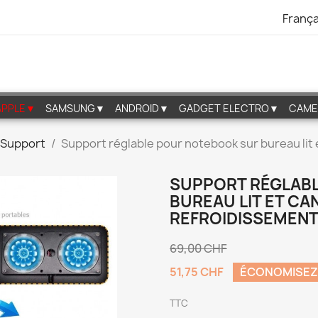
França
APPLE▼
SAMSUNG▼
ANDROID▼
GADGET ELECTRO▼
CAME
Support
Support réglable pour notebook sur bureau lit 
SUPPORT RÉGLAB
BUREAU LIT ET CA
REFROIDISSEMENT
69,00 CHF
51,75 CHF
ÉCONOMISEZ
TTC