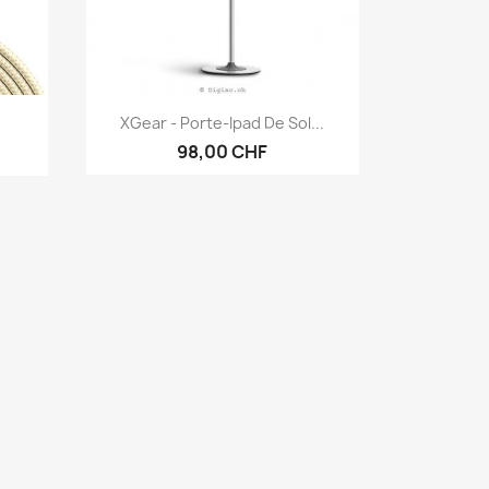
Aperçu rapide

XGear - Porte-Ipad De Sol...
98,00 CHF