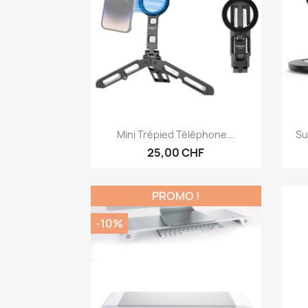
Aperçu rapide

Mini Trépied Téléphone...
Su
25,00 CHF
PROMO !
-10%