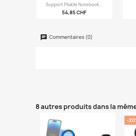
Aperçu rapide

Support Pliable Notebook...
54,85 CHF
Commentaires (0)
8 autres produits dans la même
-2