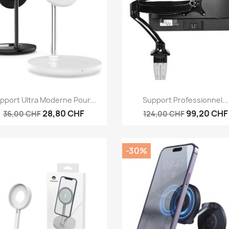
Aperçu rapide
Aperçu rapide


pport Ultra Moderne Pour...
Support Professionnel...
28,80 CHF
99,20 CHF
36,00 CHF
124,00 CHF
-30%