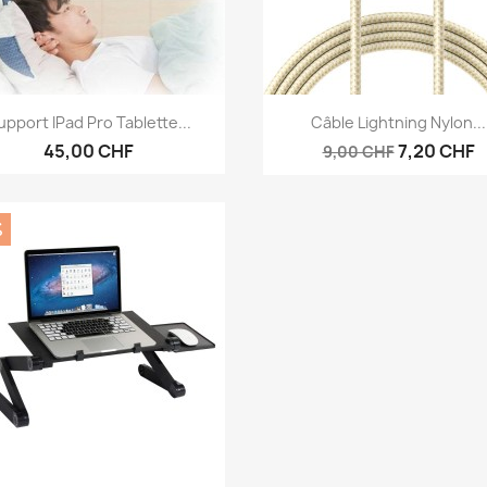
Aperçu rapide
Aperçu rapide


upport IPad Pro Tablette...
Câble Lightning Nylon...
45,00 CHF
7,20 CHF
9,00 CHF
%