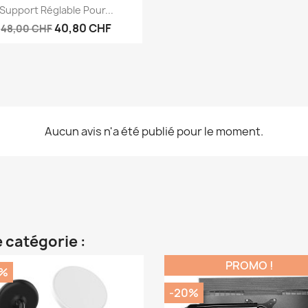
Aperçu rapide

Support Réglable Pour...
40,80 CHF
48,00 CHF
Aucun avis n'a été publié pour le moment.
 catégorie :
PROMO !
0%
-20%