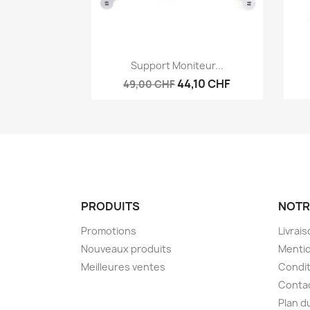
Aperçu rapide

Support Moniteur...
44,10 CHF
49,00 CHF
PRODUITS
NOTR
Promotions
Livrai
Nouveaux produits
Mentio
Meilleures ventes
Condit
Conta
Plan d