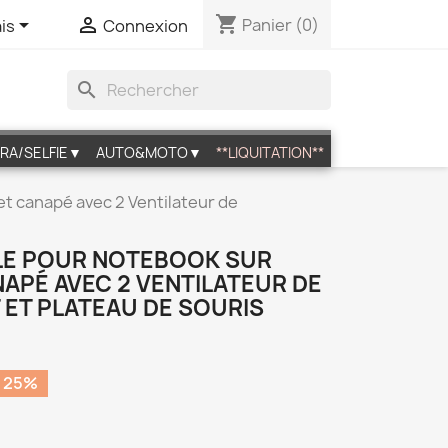
shopping_cart


Panier
(0)
is
Connexion
search
RA/SELFIE▼
AUTO&MOTO▼
**LIQUITATION**
et canapé avec 2 Ventilateur de
LE POUR NOTEBOOK SUR
NAPÉ AVEC 2 VENTILATEUR DE
 ET PLATEAU DE SOURIS
 25%