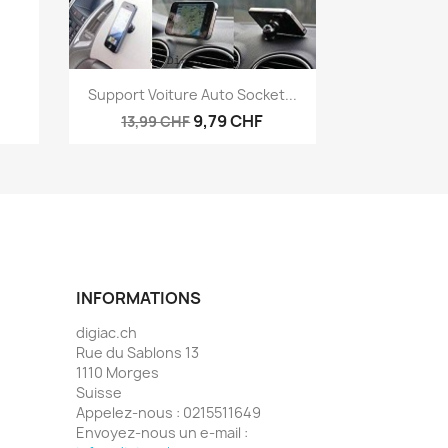
Aperçu rapide

Support Voiture Auto Socket...
9,79 CHF
13,99 CHF
INFORMATIONS
digiac.ch
Rue du Sablons 13
1110 Morges
Suisse
Appelez-nous :
0215511649
Envoyez-nous un e-mail :