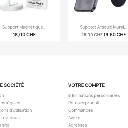
Aperçu rapide
Aperçu rapide


Support Magnétique...
Support Articulé Mural...
18,00 CHF
19,60 CHF
28,00 CHF
E SOCIÉTÉ
VOTRE COMPTE
son
Informations personnelles
ns légales
Retours produit
ions d'utilisation
Commandes
ctez-nous
Avoirs
u site
Adresses