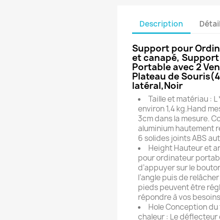
Description
Détai
Support pour Ordina
et canapé, Support
Portable avec 2 Ven
Plateau de Souris
latéral,Noir
Taille et matériau : 
environ 1,4 kg.Hand mes
3cm dans la mesure. Co
aluminium hautement r
6 solides joints ABS au
Height Hauteur et a
pour ordinateur portable 
d’appuyer sur le bouton
l’angle puis de relâcher
pieds peuvent être rég
répondre à vos besoins
Hole Conception du t
chaleur : Le déflecteu