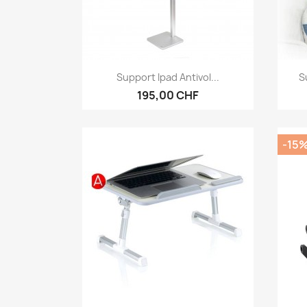
Aperçu rapide

Support Ipad Antivol...
S
195,00 CHF
-15