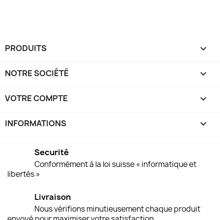
PRODUITS

NOTRE SOCIÉTÉ

VOTRE COMPTE

INFORMATIONS
keyboard_arrow_down
Securité
Conformément à la loi suisse « informatique et
libertés »
Livraison
Nous vérifions minutieusement chaque produit
envoyé pour maximiser votre satisfaction.