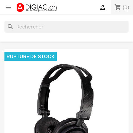
shopping_cart


(0)
search
RUPTURE DE STOCK