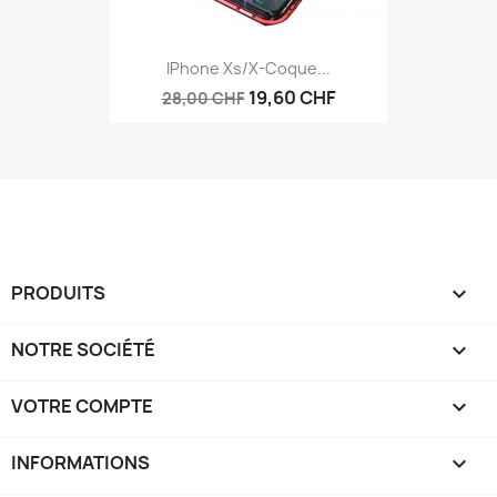
IPhone Xs/X-Coque...
19,60 CHF
28,00 CHF
PRODUITS

NOTRE SOCIÉTÉ

VOTRE COMPTE

INFORMATIONS
keyboard_arrow_down