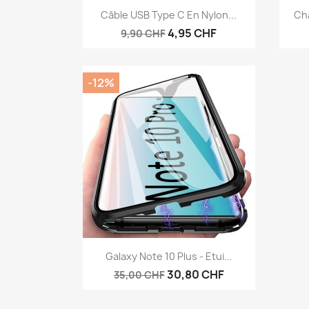
Aperçu rapide

Câble USB Type C En Nylon...
Cha
4,95 CHF
9,90 CHF
-12%
Aperçu rapide

Galaxy Note 10 Plus - Etui...
30,80 CHF
35,00 CHF