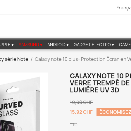
França
APPLE▼
SAMSUNG▼
ANDROID▼
GADGET ELECTRO▼
CAME
xy série Note
Galaxy note 10 plus- Protection Écran en 
GALAXY NOTE 10 
VERRE TREMPÉ DE 
LUMIÈRE UV 3D
19,90 CHF
15,92 CHF
ÉCONOMISEZ
TTC