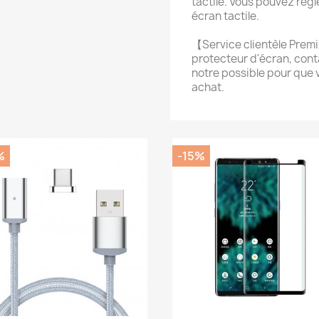
tactile. Vous pouvez régl
écran tactile.
【Service clientèle Premi
protecteur d'écran, cont
notre possible pour que 
achat.
%
-15%