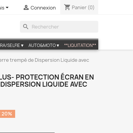
shopping_cart


Panier
(0)
is
Connexion
search
RA/SELFIE▼
AUTO&MOTO▼
**LIQUITATION**
Verre trempé de Dispersion Liquide avec
PLUS- PROTECTION ÉCRAN EN
DISPERSION LIQUIDE AVEC
 20%