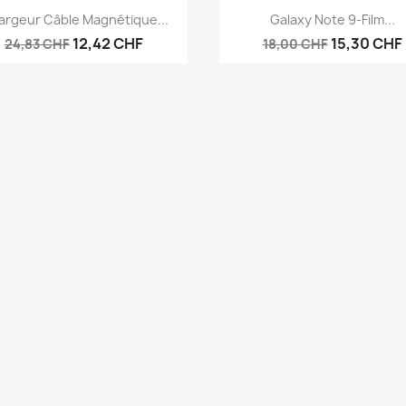
Aperçu rapide
Aperçu rapide


rgeur Câble Magnétique...
Galaxy Note 9-Film...
12,42 CHF
15,30 CHF
24,83 CHF
18,00 CHF