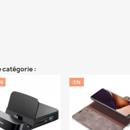
 catégorie :
0%
-5%