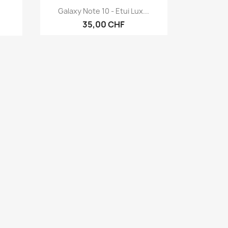
Aperçu rapide

Galaxy Note 10 - Etui Lux...
35,00 CHF