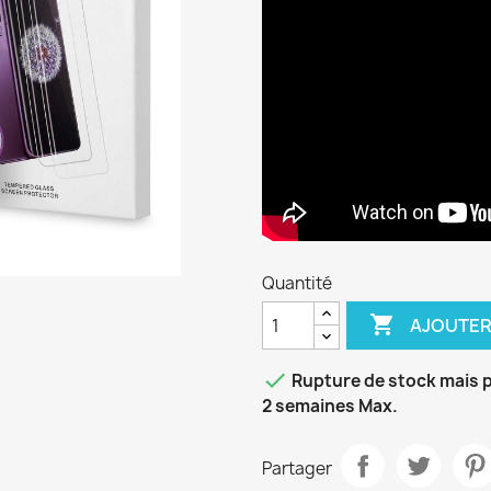
Quantité

AJOUTER

Rupture de stock mais p
2 semaines Max.
Partager