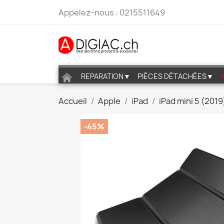
Appelez-nous :
0215511649
REPARATION▼
PIÈCES DÉTACHÉES▼
Accueil
Apple
iPad
iPad mini 5 (2019
-45%