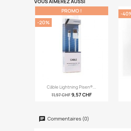
VOUS AIMEREZ AUSSI
PROMO !
-40
-20%
Aperçu rapide

Câble Lightning Pisen®...
9,57 CHF
11,97 CHF
Commentaires (0)