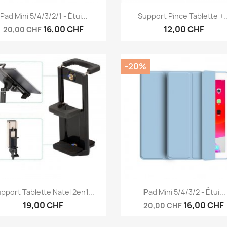
Aperçu rapide
Aperçu rapide


IPad Mini 5/4/3/2/1 - Étui...
Support Pince Tablette +..
16,00 CHF
12,00 CHF
20,00 CHF
-20%
Aperçu rapide
Aperçu rapide


pport Tablette Natel 2en1...
IPad Mini 5/4/3/2 - Étui...
19,00 CHF
16,00 CHF
20,00 CHF