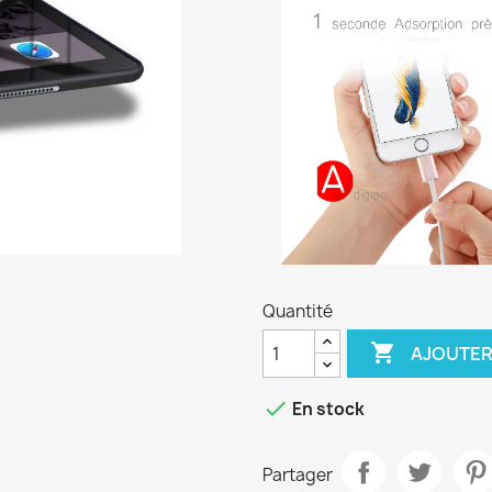
Quantité

AJOUTER

En stock
Partager