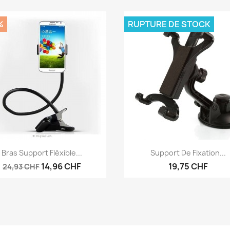
%
RUPTURE DE STOCK
Aperçu rapide
Aperçu rapide


Bras Support Fléxible...
Support De Fixation...
14,96 CHF
19,75 CHF
24,93 CHF