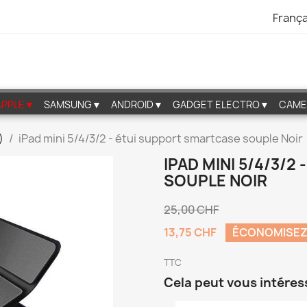
França
APPLE▼
SAMSUNG▼
ANDROID▼
GADGET ELECTRO▼
CAME
)
iPad mini 5/4/3/2 - étui support smartcase souple Noir
IPAD MINI 5/4/3/
SOUPLE NOIR
25,00 CHF
13,75 CHF
ÉCONOMISEZ
TTC
Cela peut vous intéres