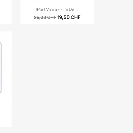
Aperçu rapide

.
IPad Mini 5 - Film De...
19,50 CHF
26,00 CHF