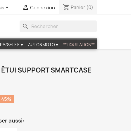
shopping_cart


Panier
(0)
is
Connexion
search
RA/SELFIE▼
AUTO&MOTO▼
**LIQUITATION**
2 - ÉTUI SUPPORT SMARTCASE
 45%
ser aussi: