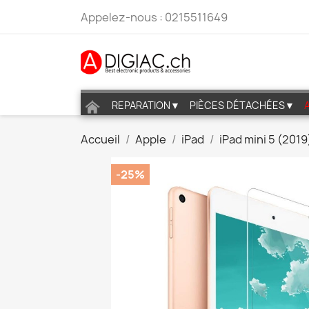
Appelez-nous :
0215511649
REPARATION▼
PIÈCES DÉTACHÉES▼
Accueil
Apple
iPad
iPad mini 5 (2019
-25%