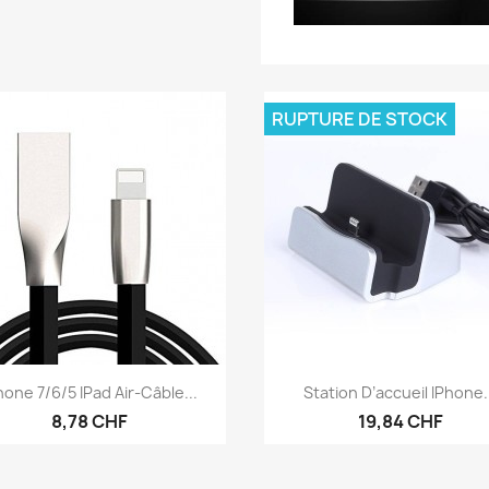
RUPTURE DE STOCK
Aperçu rapide
Aperçu rapide


hone 7/6/5 IPad Air-Câble...
Station D’accueil IPhone.
8,78 CHF
19,84 CHF