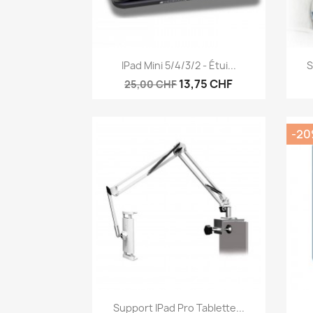
Aperçu rapide

IPad Mini 5/4/3/2 - Étui...
S
13,75 CHF
25,00 CHF
-2
Aperçu rapide

Support IPad Pro Tablette...