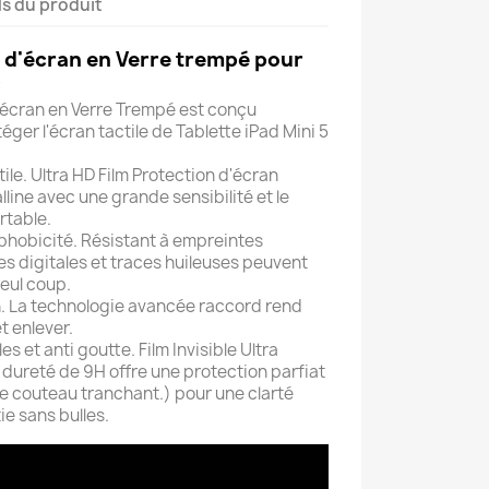
ls du produit
n d'écran en Verre trempé pour
5
d'écran en Verre Trempé est conçu
ger l'écran tactile de Tablette iPad Mini 5
)
tile. Ultra HD Film Protection d'écran
alline avec une grande sensibilité et le
rtable.
hobicité. Résistant à empreintes
es digitales et traces huileuses peuvent
eul coup.
ion. La technologie avancée raccord rend
et enlever.
es et anti goutte. Film Invisible Ultra
 dureté de 9H offre une protection parfiat
de couteau tranchant.) pour une clarté
e sans bulles.