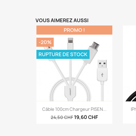
VOUS AIMEREZ AUSSI
PROMO !
-20%
RUPTURE DE STOCK
Aperçu rapide

Câble 100cm Chargeur PISEN...
IP
19,60 CHF
24,50 CHF