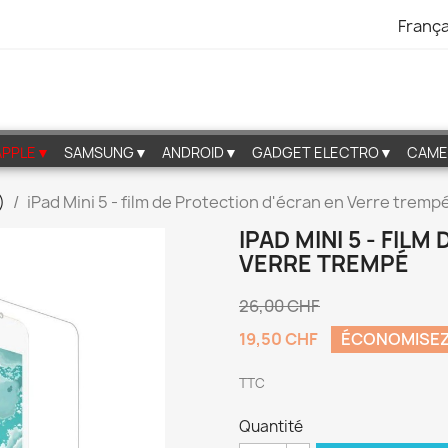
França
APPLE▼
SAMSUNG▼
ANDROID▼
GADGET ELECTRO▼
CAME
)
iPad Mini 5 - film de Protection d'écran en Verre tremp
IPAD MINI 5 - FIL
VERRE TREMPÉ
26,00 CHF
19,50 CHF
ÉCONOMISEZ
TTC
Quantité