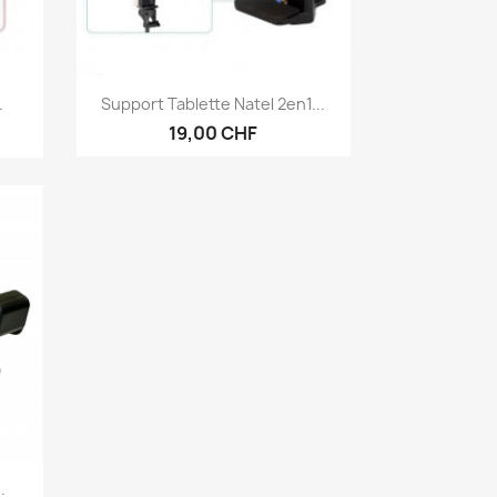
Aperçu rapide

.
Support Tablette Natel 2en1...
19,00 CHF
.