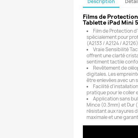
Description
Détai
Films de Protectio
Tablette iPad Mini 
Film de Protection 
spécialement pour proté
(
A2133 / A2124 / A2126
Vraie Sensibilité Tac
offrent une clarté crist
sentiment tactile confo
Revêtement de oléop
digitales. Les empreint
être enlevées avec un s
Facilité d'installat
pratique pour le coller 
Application sans bull
Mince (0.3mm) et Dur (
résistant aux rayures 
maximale et une garanti