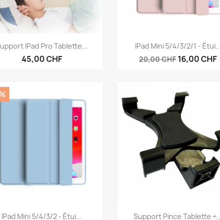
Aperçu rapide
Aperçu rapide


upport IPad Pro Tablette...
IPad Mini 5/4/3/2/1 - Étui..
45,00 CHF
16,00 CHF
20,00 CHF
0%
Aperçu rapide
Aperçu rapide


IPad Mini 5/4/3/2 - Étui...
Support Pince Tablette +..