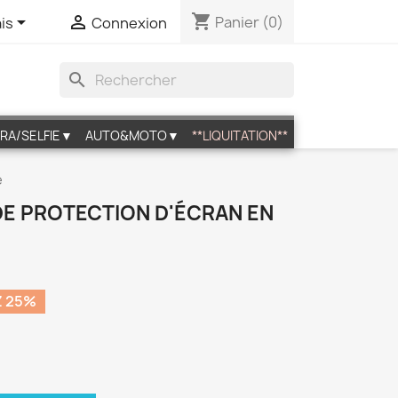
shopping_cart


Panier
(0)
is
Connexion
search
RA/SELFIE▼
AUTO&MOTO▼
**LIQUITATION**
é
M DE PROTECTION D'ÉCRAN EN
 25%