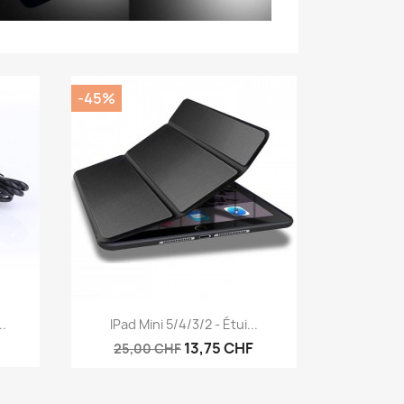
-45%
Aperçu rapide

..
IPad Mini 5/4/3/2 - Étui...
13,75 CHF
25,00 CHF