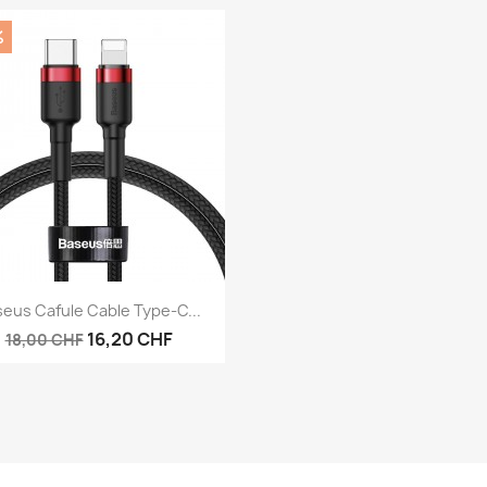
%
Aperçu rapide

eus Cafule Cable Type-C...
16,20 CHF
18,00 CHF