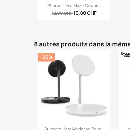
Aperçu rapide

IPhone 11 Pro Max - Coque...
10,80 CHF
12,00 CHF
8 autres produits dans la même
-20%
Aperçu rapide

Support Ultra Moderne Pour...
I