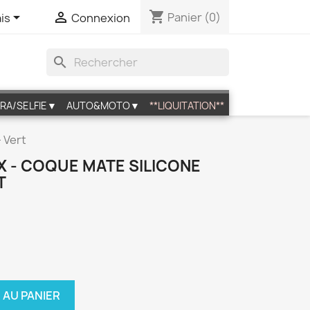
shopping_cart


Panier
(0)
is
Connexion
search
RA/SELFIE▼
AUTO&MOTO▼
**LIQUITATION**
 Vert
X - COQUE MATE SILICONE
T
 AU PANIER