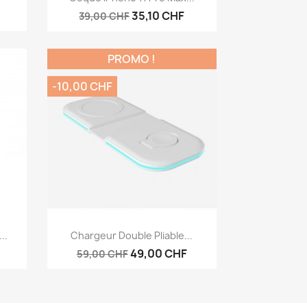
35,10 CHF
39,00 CHF
PROMO !
-10,00 CHF
Aperçu rapide

..
Chargeur Double Pliable...
49,00 CHF
59,00 CHF