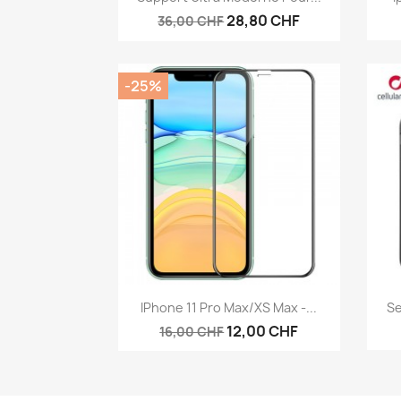
28,80 CHF
36,00 CHF
-25%
Aperçu rapide

IPhone 11 Pro Max/XS Max -...
Se
12,00 CHF
16,00 CHF