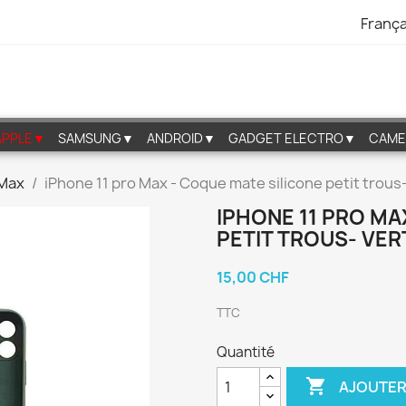
França
APPLE▼
SAMSUNG▼
ANDROID▼
GADGET ELECTRO▼
CAME
 Max
iPhone 11 pro Max - Coque mate silicone petit trous-
IPHONE 11 PRO MA
PETIT TROUS- VER
15,00 CHF
TTC
Quantité

AJOUTER