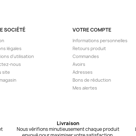
E SOCIÉTÉ
VOTRE COMPTE
son
Informations personnelles
ns légales
Retours produit
ions d'utilisation
Commandes
ctez-nous
Avoirs
u site
Adresses
 magasin
Bons de réduction
Mes alertes
Livraison
et
Nous vérifions minutieusement chaque produit
envoyé pour maximiser votre satisfaction.