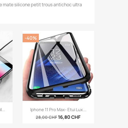
 mate silicone petit trous antichoc ultra
-40%
Aperçu rapide

...
Iphone 11 Pro Max- Etui Lux...
16,80 CHF
28,00 CHF