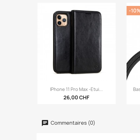
-10
Aperçu rapide

IPhone 11 Pro Max -Etui...
Bas
26,00 CHF
Commentaires (0)