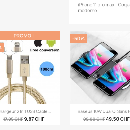
iPhone 11 pro max - Coque
moderne
PROMO !
-50%
%
Aperçu rapide
Aperçu rapide


hargeur 2 In 1 USB Câble...
Baseus 10W Dual Qi Sans Fil
9,87 CHF
49,50 CHF
17,95 CHF
99,00 CHF