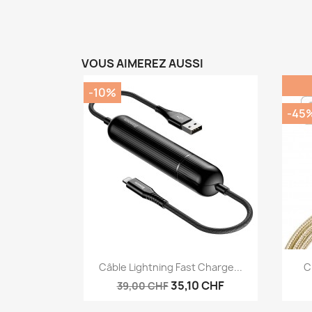
VOUS AIMEREZ AUSSI
-10%
-45
Aperçu rapide

Câble Lightning Fast Charge...
C
35,10 CHF
39,00 CHF