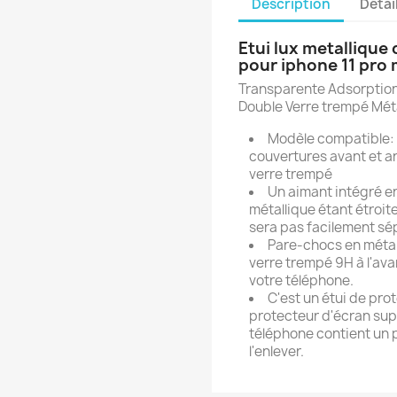
Description
Détai
Etui lux metallique
pour iphone 11 pro
Transparente Adsorption
Double Verre trempé Mét
Modèle compatible: i
couvertures avant et ar
verre trempé
Un aimant intégré en
métallique étant étroit
sera pas facilement sé
Pare-chocs en métal
verre trempé 9H à l'ava
votre téléphone.
C'est un étui de pro
protecteur d'écran sup
téléphone contient un 
l'enlever.