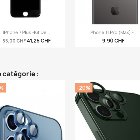
Aperçu rapide
Aperçu rapide


IPhone 7 Plus -Kit De...
IPhone 11 Pro (max) -...
41,25 CHF
9,90 CHF
55,00 CHF
 catégorie :
0%
-20%