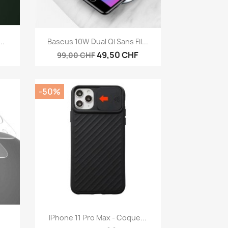
Aperçu rapide

..
Baseus 10W Dual Qi Sans Fil...
49,50 CHF
99,00 CHF
-50%
Aperçu rapide

IPhone 11 Pro Max - Coque...