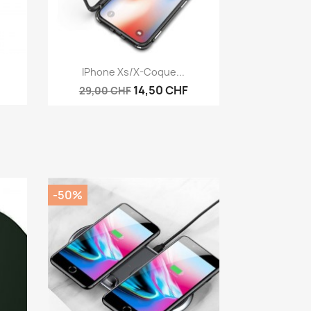
Aperçu rapide

IPhone Xs/X-Coque...
14,50 CHF
29,00 CHF
-50%