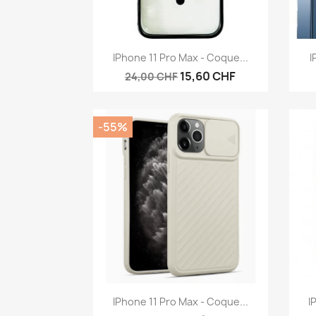
Aperçu rapide

IPhone 11 Pro Max - Coque...
I
15,60 CHF
24,00 CHF
-55%
Aperçu rapide

IPhone 11 Pro Max - Coque...
I