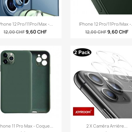
Aperçu rapide
Aperçu rapide


Phone 12 Pro/11Pro/Max -...
IPhone 12 Pro/11Pro/Max -.
9,60 CHF
9,60 CHF
12,00 CHF
12,00 CHF
Aperçu rapide
Aperçu rapide


Phone 11 Pro Max - Coque...
2 X Caméra Arrière...