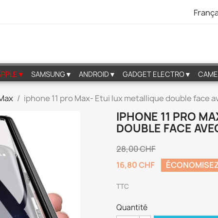
França
APPLE▼
SAMSUNG▼
ANDROID▼
GADGET ELECTRO▼
CAME
 Max
iphone 11 pro Max- Etui lux metallique double face 
IPHONE 11 PRO MA
DOUBLE FACE AVE
28,00 CHF
16,80 CHF
ÉCONOMISEZ
TTC
Quantité