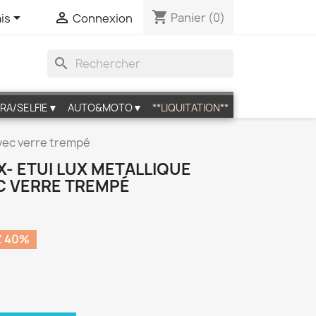
shopping_cart


Panier
(0)
is
Connexion
search
RA/SELFIE▼
AUTO&MOTO▼
**LIQUITATION**
avec verre trempé
X- ETUI LUX METALLIQUE
C VERRE TREMPÉ
 40%