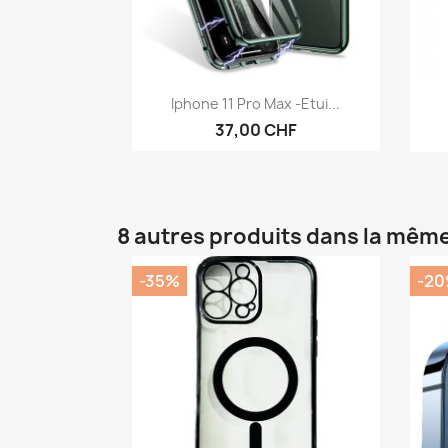
Aperçu rapide

Iphone 11 Pro Max -Etui...
37,00 CHF
8 autres produits dans la même
-35%
-2