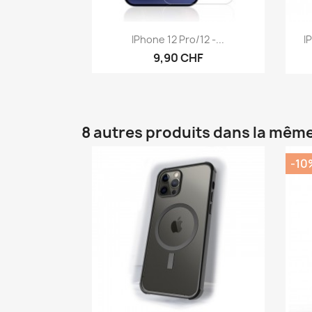
Aperçu rapide

IPhone 12 Pro/12 -...
I
9,90 CHF
8 autres produits dans la même
-10