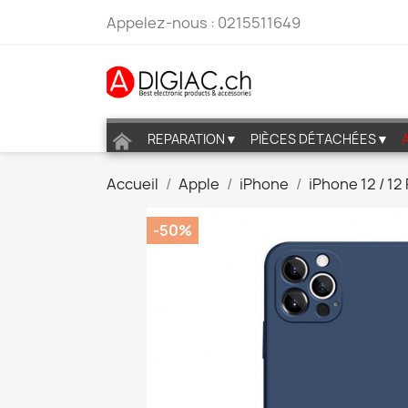
Appelez-nous :
0215511649
REPARATION▼
PIÈCES DÉTACHÉES▼
Accueil
Apple
iPhone
iPhone 12 / 12
-50%