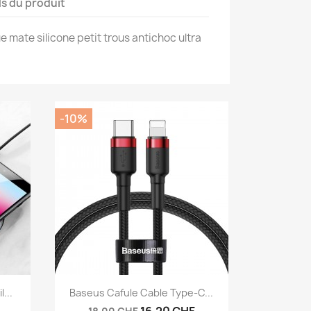
ls du produit
 mate silicone petit trous antichoc ultra
-10%
Aperçu rapide

...
Baseus Cafule Cable Type-C...