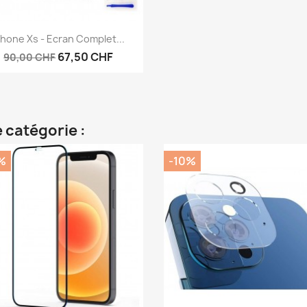
Aperçu rapide

Phone Xs - Ecran Complet...
67,50 CHF
90,00 CHF
 catégorie :
%
-10%