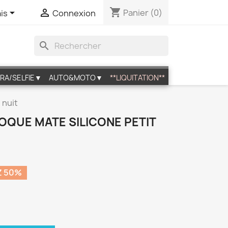
shopping_cart


Panier
(0)
is
Connexion
search
RA/SELFIE▼
AUTO&MOTO▼
**LIQUITATION**
 nuit
COQUE MATE SILICONE PETIT
Z 50%