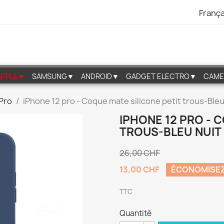
França
APPLE▼
SAMSUNG▼
ANDROID▼
GADGET ELECTRO▼
CAME
 Pro
iPhone 12 pro - Coque mate silicone petit trous-Bleu
IPHONE 12 PRO - 
TROUS-BLEU NUIT
26,00 CHF
13,00 CHF
ÉCONOMISE
TTC
Quantité