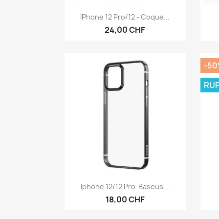
Aperçu rapide

IPhone 12 Pro/12 - Coque...
24,00 CHF
-5
RUP
Aperçu rapide

Iphone 12/12 Pro-Baseus...
18,00 CHF