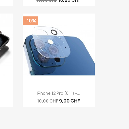
16,20 CHF
18,00 CHF
-10%
Aperçu rapide

IPhone 12 Pro (6,1") -...
9,00 CHF
10,00 CHF