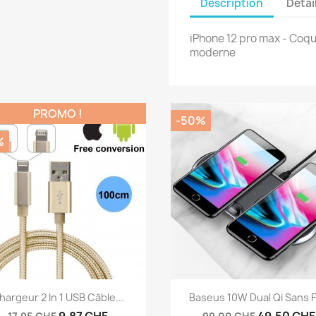
Description
Détai
iPhone 12 pro max - Coque
moderne
PROMO !
-50%
%
Aperçu rapide
Aperçu rapide


hargeur 2 In 1 USB Câble...
Baseus 10W Dual Qi Sans Fil