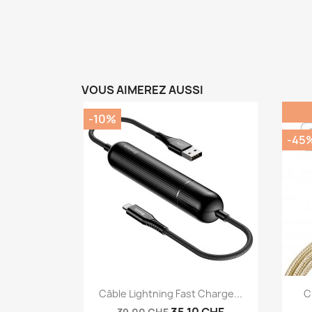
VOUS AIMEREZ AUSSI
-10%
-45
Aperçu rapide

Câble Lightning Fast Charge...
C