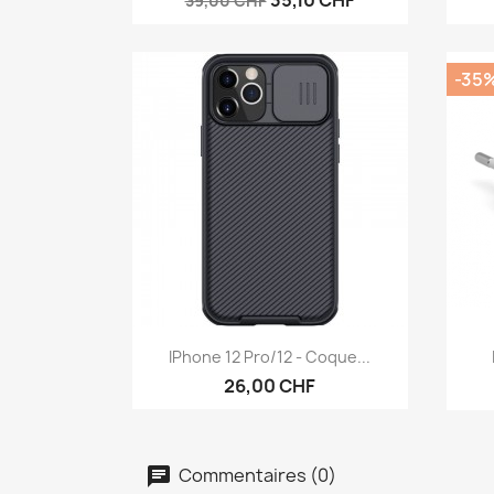
35,10 CHF
39,00 CHF
-35
Aperçu rapide

IPhone 12 Pro/12 - Coque...
26,00 CHF
Commentaires (0)