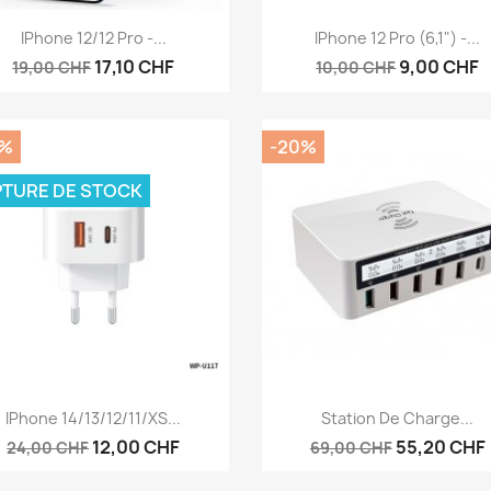
Aperçu rapide
Aperçu rapide


IPhone 12/12 Pro -...
IPhone 12 Pro (6,1") -...
17,10 CHF
9,00 CHF
19,00 CHF
10,00 CHF
0%
-20%
TURE DE STOCK
Aperçu rapide
Aperçu rapide


IPhone 14/13/12/11/XS...
Station De Charge...
12,00 CHF
55,20 CHF
24,00 CHF
69,00 CHF