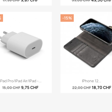
9,87 CHF
49,50 CHF
17,95 CHF
99,00 CHF
%
-15%
Aperçu rapide
Aperçu rapide


IPad Pro/iPad Air/iPad -...
IPhone 12...
9,75 CHF
18,70 CHF
15,00 CHF
22,00 CHF