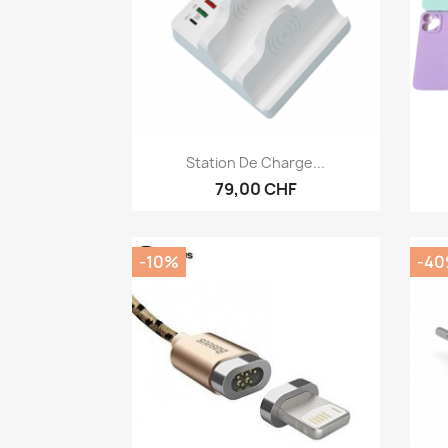
Aperçu rapide

Station De Charge...
79,00 CHF
-10%
-4