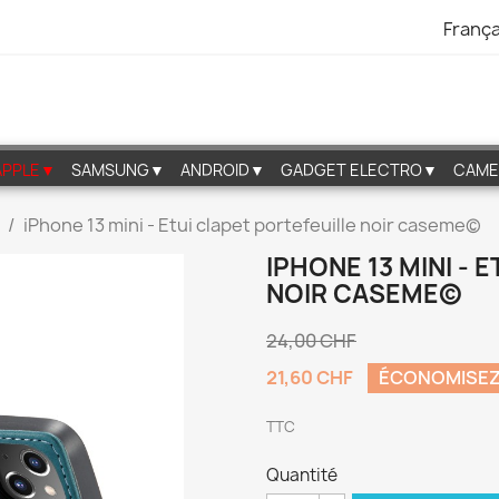
França
APPLE▼
SAMSUNG▼
ANDROID▼
GADGET ELECTRO▼
CAME
iPhone 13 mini - Etui clapet portefeuille noir caseme©
IPHONE 13 MINI - 
NOIR CASEME©
24,00 CHF
21,60 CHF
ÉCONOMISEZ
TTC
Quantité