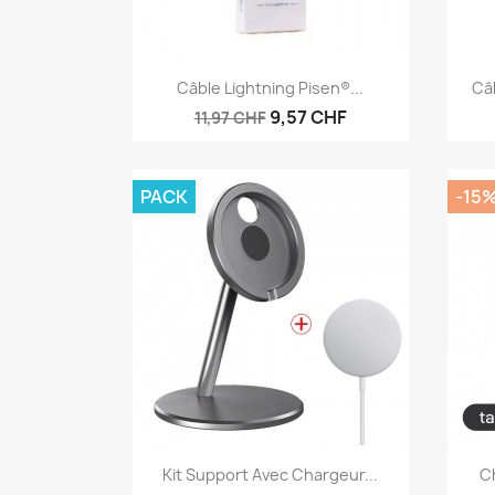
Aperçu rapide

Câble Lightning Pisen®...
Câb
9,57 CHF
11,97 CHF
PACK
-15
Aperçu rapide

Kit Support Avec Chargeur...
Ch