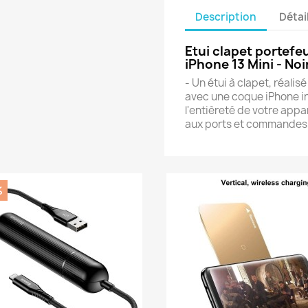
Description
Détai
Etui clapet portef
iPhone 13 Mini - Noi
- Un étui à clapet, réalis
avec une coque iPhone in
l'entièreté de votre appar
aux ports et commandes
%