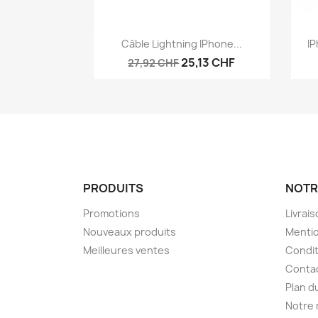
Aperçu rapide

Câble Lightning IPhone...
IP
25,13 CHF
27,92 CHF
PRODUITS
NOTR
Promotions
Livrai
Nouveaux produits
Mentio
Meilleures ventes
Condit
Conta
Plan d
Notre