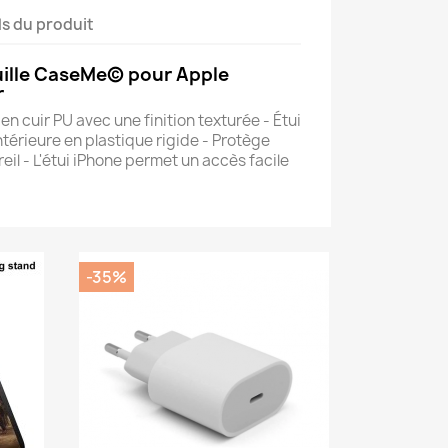
ls du produit
euille CaseMe© pour Apple
r
é en cuir PU avec une finition texturée - Étui
térieure en plastique rigide - Protège
eil - L'étui iPhone permet un accès facile
-35%