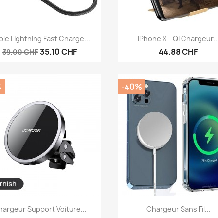
Aperçu rapide
Aperçu rapide


le Lightning Fast Charge...
IPhone X - Qi Chargeur..
35,10 CHF
44,88 CHF
39,00 CHF
%
-40%
Aperçu rapide
Aperçu rapide


argeur Support Voiture...
Chargeur Sans Fil...