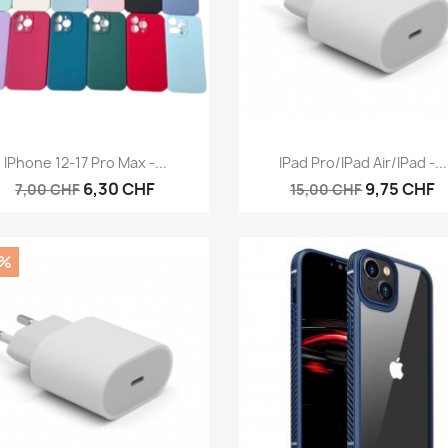
Aperçu rapide
Aperçu rapide


IPhone 12-17 Pro Max -...
IPad Pro/iPad Air/iPad -...
6,30 CHF
9,75 CHF
7,00 CHF
15,00 CHF
0%