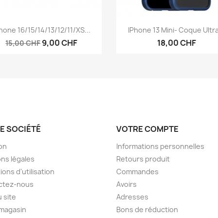
Aperçu rapide
Aperçu rapide


hone 16/15/14/13/12/11/XS...
IPhone 13 Mini- Coque Ultra
9,00 CHF
18,00 CHF
15,00 CHF
E SOCIÉTÉ
VOTRE COMPTE
son
Informations personnelles
ns légales
Retours produit
ions d'utilisation
Commandes
ctez-nous
Avoirs
u site
Adresses
 magasin
Bons de réduction