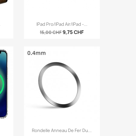
Aperçu rapide

.
IPad Pro/iPad Air/iPad -...
9,75 CHF
15,00 CHF
Aperçu rapide

Rondelle Anneau De Fer Du...