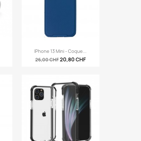
Aperçu rapide

IPhone 13 Mini - Coque...
20,80 CHF
26,00 CHF