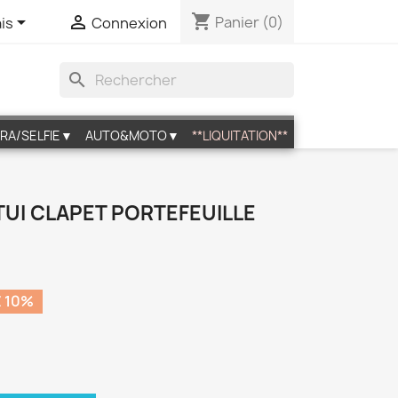
shopping_cart


Panier
(0)
is
Connexion
search
RA/SELFIE▼
AUTO&MOTO▼
**LIQUITATION**
ETUI CLAPET PORTEFEUILLE
 10%